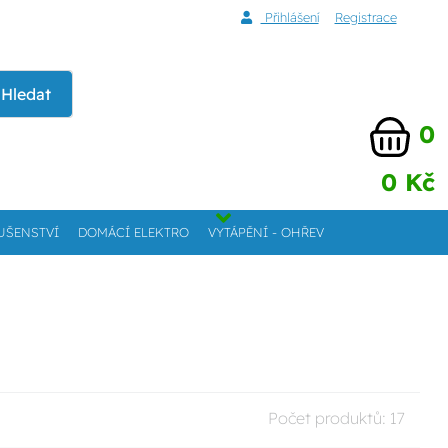
Přihlášení
Registrace
Hledat
0
0 Kč
UŠENSTVÍ
DOMÁCÍ ELEKTRO
VYTÁPĚNÍ - OHŘEV
Počet produktů:
17