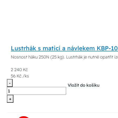
Lustrhák s maticí a návlekem KBP-
Nosnost háku 250N (25 kg). Lustrhák je nutné opatřit i
2 240 Kč
56 Kč /ks
-
Vložit do košíku
+