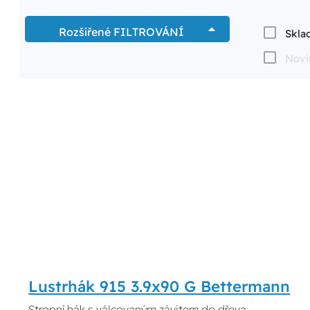
Rozšířené FILTROVÁNÍ
Skla
Novi
Lustrhák 915 3.9x90 G Bettermann
Stropní hák s válcovaným závitem do dřeva