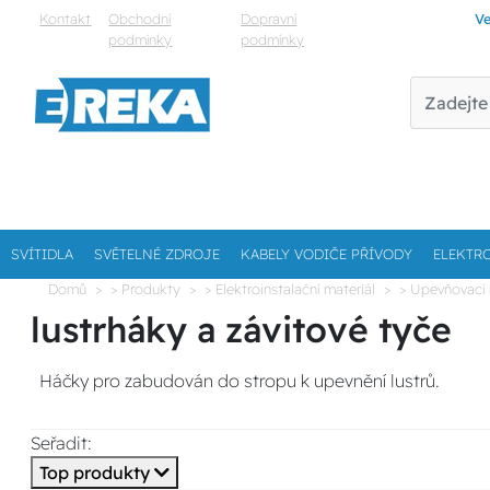
Kontakt
Obchodní
Dopravní
Ve
podmínky
podmínky
SVÍTIDLA
SVĚTELNÉ ZDROJE
KABELY VODIČE PŘÍVODY
ELEKTR
Domů
> Produkty
> Elektroinstalační materiál
> Upevňovací 
lustrháky a závitové tyče
Háčky pro zabudován do stropu k upevnění lustrů.
Seřadit:
Top produkty