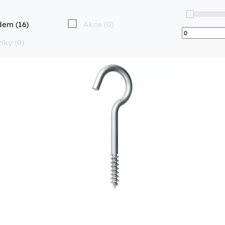
dem (16)
Akce (0)
nky (0)