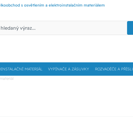
lkoobchod s osvětlením a elektroinstalačním materiálem
OINSTALAČNÍ MATERIÁL
VYPÍNAČE A ZÁSUVKY
ROZVADĚČE A PŘÍSL
materiál