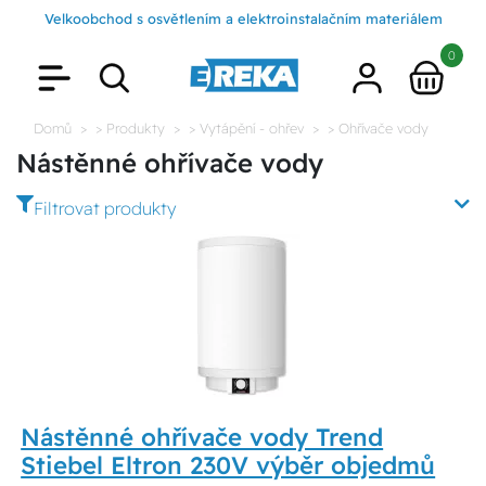
Velkoobchod s osvětlením a elektroinstalačním materiálem
0
Domů
> Produkty
> Vytápění - ohřev
> Ohřívače vody
Nástěnné ohřívače vody
Filtrovat produkty
Nástěnné ohřívače vody Trend
Stiebel Eltron 230V výběr objedmů