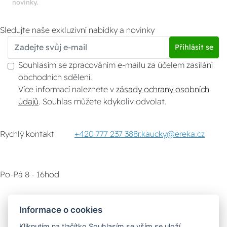
novinky.
Sledujte naše exkluzivní nabídky a novinky
Přihlásit se
Souhlasím se zpracováním e-mailu za účelem zasílání
obchodních sdělení.
Více informací naleznete v
zásady ochrany osobních
údajů
. Souhlas můžete kdykoliv odvolat.
Rychlý kontakt
+420 777 237 388
r.kaucky@ereka.cz
Po-Pá 8 - 16hod
Zákaznický servis
Vyzvednutí zboží
Informace o cookies
Kliknutím na tlačítko Souhlasím se vším se uloží