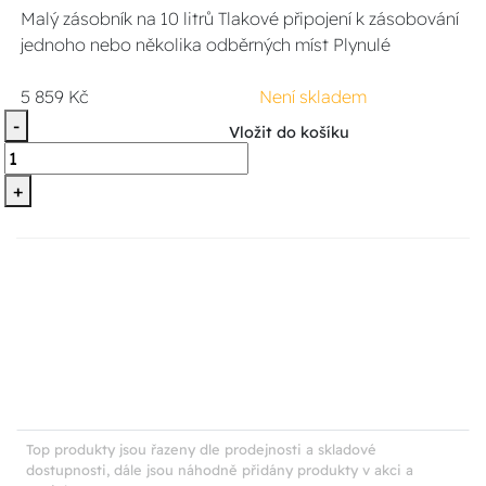
Malý zásobník na 10 litrů Tlakové připojení k zásobování
jednoho nebo několika odběrných míst Plynulé
5 859 Kč
Není skladem
-
Vložit do košíku
+
Top produkty jsou řazeny dle prodejnosti a skladové
dostupnosti, dále jsou náhodně přidány produkty v akci a