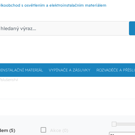
lkoobchod s osvětlením a elektroinstalačním materiálem
OINSTALAČNÍ MATERIÁL
VYPÍNAČE A ZÁSUVKY
ROZVADĚČE A PŘÍSL
říslušenství
dem (5)
Akce (0)