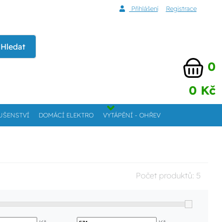
Přihlášení
Registrace
Hledat
0
0 Kč
UŠENSTVÍ
DOMÁCÍ ELEKTRO
VYTÁPĚNÍ - OHŘEV
Počet produktů:
5