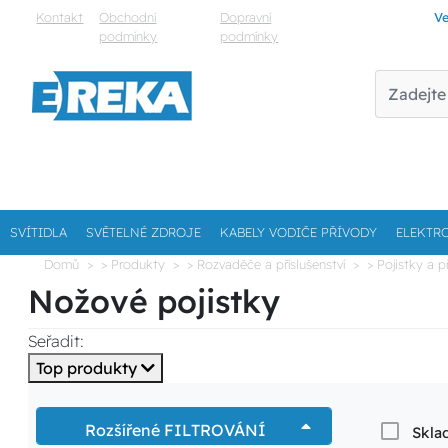
Kontakt
Obchodní
Dopravní
Ve
podmínky
podmínky
SVÍTIDLA
SVĚTELNÉ ZDROJE
KABELY VODIČE PŘÍVODY
ELEKTR
Domů
> Produkty
> Rozvaděče a příslušenství
> Pojistky a p
Nožové pojistky
Seřadit:
Top produkty
Rozšířené FILTROVÁNÍ
Skla