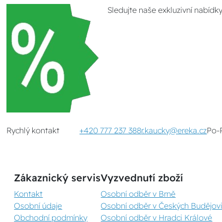
Sledujte naše exkluzivní nabídk
Rychlý kontakt
+420 777 237 388
r.kaucky@ereka.cz
Po-
Zákaznický servis
Vyzvednutí zboží
Kontakt
Osobní odběr v Brně
Osobní údaje
Osobní odběr v Českých Budějovi
Obchodní podmínky
Osobní odběr v Hradci Králové