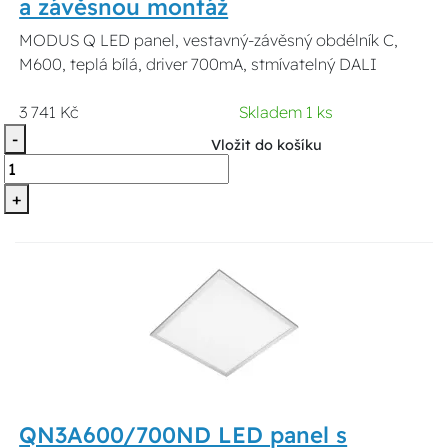
a závěsnou montáž
MODUS Q LED panel, vestavný-závěsný obdélník C,
M600, teplá bílá, driver 700mA, stmívatelný DALI
3 741 Kč
Skladem 1 ks
-
Vložit do košíku
+
QN3A600/700ND LED panel s