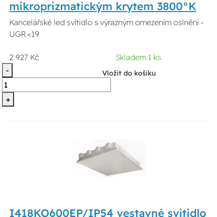
mikroprizmatickým krytem 3800°K
Kancelářské led svítidlo s výrazným omezením oslnění -
UGR <19
2 927 Kč
Skladem 1 ks
-
Vložit do košíku
+
I418KO600EP/IP54 vestavné svítidlo