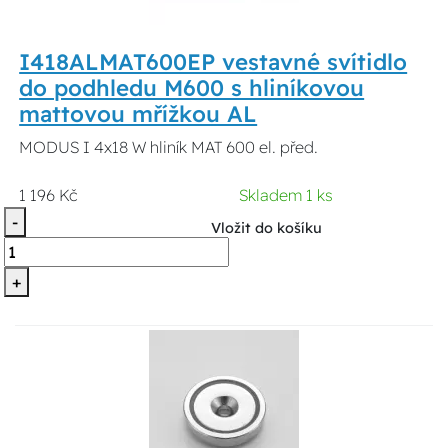
I418ALMAT600EP vestavné svítidlo
do podhledu M600 s hliníkovou
mattovou mřížkou AL
MODUS I 4x18 W hliník MAT 600 el. před.
1 196 Kč
Skladem 1 ks
-
Vložit do košíku
+