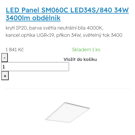
LED Panel SM060C LED34S/840 34W
3400lm obdélník
krytí IP20, barva světla neutrální bíla 4000K,
kancel.optika UGR<19, příkon 34W, světelný tok 3400
1 841 Kč
Skladem 1 ks
-
Vložit do košíku
+