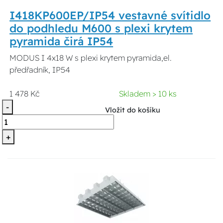
I418KP600EP/IP54 vestavné svítidlo
do podhledu M600 s plexi krytem
pyramida čirá IP54
MODUS I 4x18 W s plexi krytem pyramida,el.
předřadník, IP54
1 478 Kč
Skladem > 10 ks
-
Vložit do košíku
+