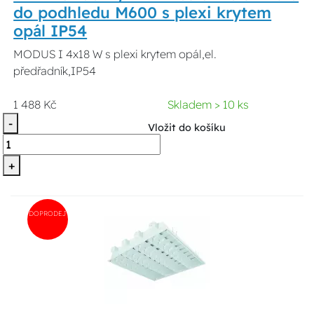
do podhledu M600 s plexi krytem
opál IP54
MODUS I 4x18 W s plexi krytem opál,el.
předřadník,IP54
1 488 Kč
Skladem > 10 ks
-
Vložit do košíku
+
DOPRODEJ