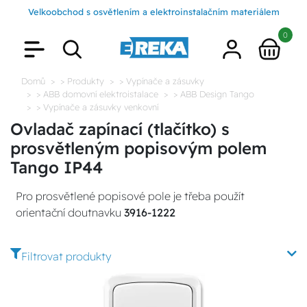
Velkoobchod s osvětlením a elektroinstalačním materiálem
0
Domů
> Produkty
> Vypínače a zásuvky
> ABB domovní elektroistalace
> ABB Design Tango
> Vypínače a zásuvky venkovní
Ovladač zapínací (tlačítko) s
prosvětleným popisovým polem
Tango IP44
Pro prosvětlené popisové pole je třeba použít
orientační doutnavku
3916-1222
Filtrovat produkty