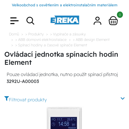
Velkoobchod s osvětlením a elektroinstalačním materiálem
0
Domů
> Produkty
> Vypínače a zásuvky
> ABB domovní elektroistalace
> ABB design Element
> Spínací hodiny a časové spínače Element
Ovládací jednotka spínacích hodin
Element
Pouze ovládací jednotka, nutno použít spínací přístroj
3292U-A00003
Filtrovat produkty