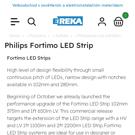
Velkoobchod s osvětlením a elektroinstalačním materiálem
0
Domů
> Produkty
> Svítidla
> Příslušenství ke svítidlům
Philips Fortimo LED Strip
Fortimo LED Strips
High level of design flexibility through small
continuous pitch of LEDs, narrow design with notches
available in 102mm and 280mm.
Beginning of October we already launched the
performance upgrade of the Fortimo LED Strip 102mm
375lm and 1ft 650lm LV. This commercial release
targets the extension of the LED Strip range with a HV
and LV 1ft 1100lm and 2ft 2200lm LED Strip.Fortimo
LED Strip systems are ideal for use in designer or