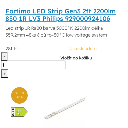
Fortimo LED Strip Gen3 2ft 2200lm
850 1R LV3 Philips 929000924106
Led strip 1R Ra80 barva 5000°K 2200lm délka
559,2mm 48ks čipů tc=80°C low voltage system
281 Kč
Není skladem
-
Vložit do košíku
+
SLEVA
48%