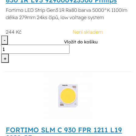
850 1R LV3 929000923506 Philips
Fortimo LED Strip Gen3 1R Ra80 barva 5000°K 1100lm
délka 279mm 24ks čipů, low voltage system
244 Kč
Není skladem
-
Vložit do košíku
+
FORTIMO SLM C 930 FPR 1211 L19