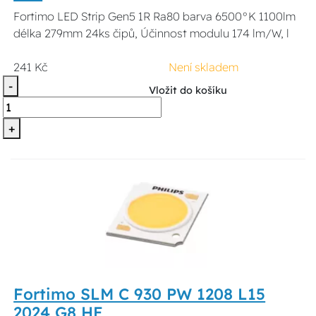
Fortimo LED Strip Gen5 1R Ra80 barva 6500°K 1100lm
délka 279mm 24ks čipů, Účinnost modulu 174 lm/W, l
241 Kč
Není skladem
-
Vložit do košíku
+
Fortimo SLM C 930 PW 1208 L15
2024 G8 HE