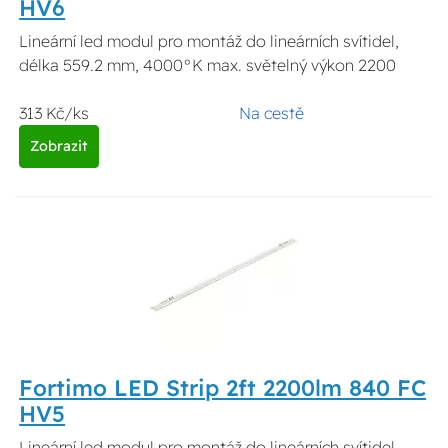
HV6
Lineární led modul pro montáž do lineárních svítidel,
délka 559.2 mm, 4000°K max. světelný výkon 2200
313 Kč/ks
Na cestě
Zobrazit
Fortimo LED Strip 2ft 2200lm 840 FC
HV5
Lineární led modul pro montáž do lineárních svítidel,