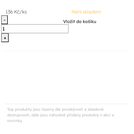
136 Kč/ks
Není skladem
-
Vložit do košíku
+
Top produkty jsou řazeny dle prodejnosti a skladové
dostupnosti, dále jsou náhodně přidány produkty v akci a
novinky.