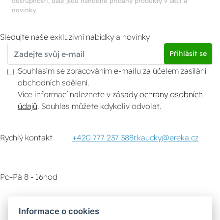
dostupnosti, dále jsou náhodně přidány produkty v akci a
novinky.
Sledujte naše exkluzivní nabídky a novinky
Přihlásit se
Souhlasím se zpracováním e-mailu za účelem zasílání
obchodních sdělení.
Více informací naleznete v
zásady ochrany osobních
údajů
. Souhlas můžete kdykoliv odvolat.
Rychlý kontakt
+420 777 237 388
r.kaucky@ereka.cz
Po-Pá 8 - 16hod
Zákaznický servis
Vyzvednutí zboží
Informace o cookies