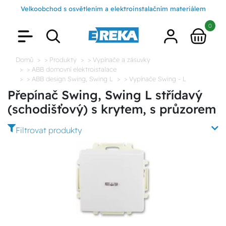
Velkoobchod s osvětlením a elektroinstalačním materiálem
0
Domů
> Produkty
> Vypínače a zásuvky
> ABB domovní elektroistalace
> ABB design Swing, Swing L
> Vypínače Swing - L
Přepínač Swing, Swing L střídavý
(schodišťový) s krytem, s průzorem
Filtrovat produkty