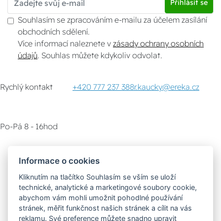
Přihlásit se
Souhlasím se zpracováním e-mailu za účelem zasílání
obchodních sdělení.
Více informací naleznete v
zásady ochrany osobních
údajů
. Souhlas můžete kdykoliv odvolat.
Rychlý kontakt
+420 777 237 388
r.kaucky@ereka.cz
Po-Pá 8 - 16hod
Zákaznický servis
Vyzvednutí zboží
Informace o cookies
Kliknutím na tlačítko Souhlasím se vším se uloží
Poradna
technické, analytické a marketingové soubory cookie,
abychom vám mohli umožnit pohodlné používání
stránek, měřit funkčnost našich stránek a cílit na vás
Možnosti dopravy
reklamu. Své preference můžete snadno upravit