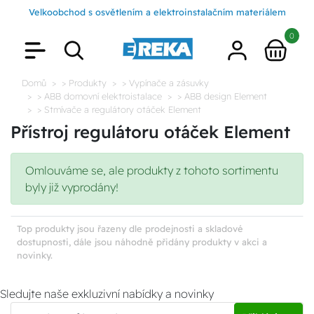
Velkoobchod s osvětlením a elektroinstalačním materiálem
0
Domů
> Produkty
> Vypínače a zásuvky
> ABB domovní elektroistalace
> ABB design Element
> Stmívače a regulátory otáček Element
Přístroj regulátoru otáček Element
Omlouváme se, ale produkty z tohoto sortimentu
byly již vyprodány!
Top produkty jsou řazeny dle prodejnosti a skladové
dostupnosti, dále jsou náhodně přidány produkty v akci a
novinky.
Sledujte naše exkluzivní nabídky a novinky