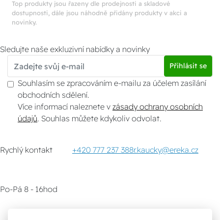
Top produkty jsou řazeny dle prodejnosti a skladové
dostupnosti, dále jsou náhodně přidány produkty v akci a
novinky.
Sledujte naše exkluzivní nabídky a novinky
Přihlásit se
Souhlasím se zpracováním e-mailu za účelem zasílání
obchodních sdělení.
Více informací naleznete v
zásady ochrany osobních
údajů
. Souhlas můžete kdykoliv odvolat.
Rychlý kontakt
+420 777 237 388
r.kaucky@ereka.cz
Po-Pá 8 - 16hod
Zákaznický servis
Vyzvednutí zboží