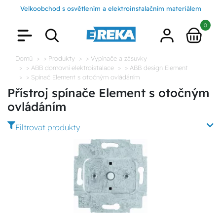
Velkoobchod s osvětlením a elektroinstalačním materiálem
0
Domů
> Produkty
> Vypínače a zásuvky
> ABB domovní elektroistalace
> ABB design Element
> Spínač Element s otočným ovládáním
Přístroj spínače Element s otočným
ovládáním
Filtrovat produkty