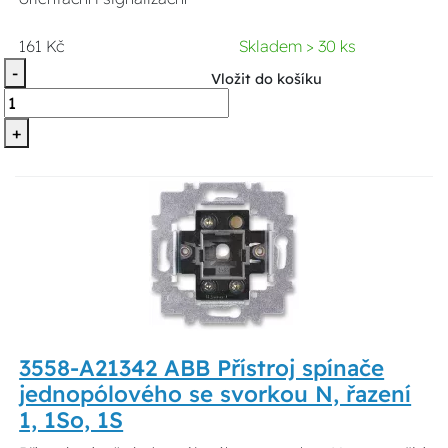
161 Kč
Skladem > 30 ks
-
Vložit do košíku
+
3558-A21342 ABB Přístroj spínače
jednopólového se svorkou N, řazení
1, 1So, 1S