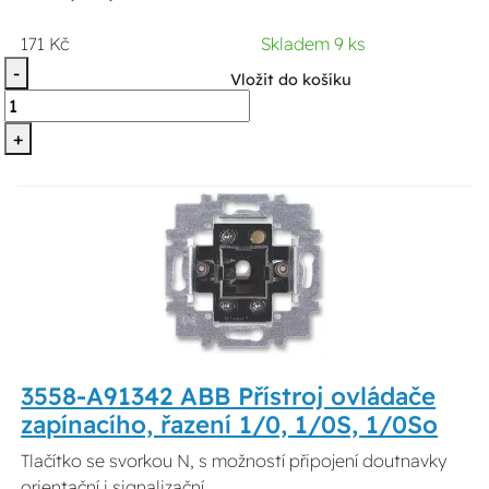
171 Kč
Skladem 9 ks
-
Vložit do košíku
+
3558-A91342 ABB Přístroj ovládače
zapínacího, řazení 1/0, 1/0S, 1/0So
Tlačítko se svorkou N, s možností připojení doutnavky
orientační i signalizační