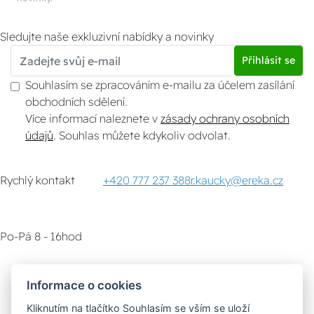
Sledujte naše exkluzivní nabídky a novinky
Přihlásit se
Souhlasím se zpracováním e-mailu za účelem zasílání
obchodních sdělení.
Více informací naleznete v
zásady ochrany osobních
údajů
. Souhlas můžete kdykoliv odvolat.
Rychlý kontakt
+420 777 237 388
r.kaucky@ereka.cz
Po-Pá 8 - 16hod
Zákaznický servis
Vyzvednutí zboží
Informace o cookies
Kliknutím na tlačítko Souhlasím se vším se uloží