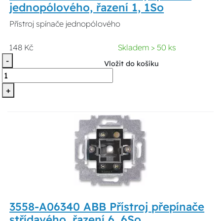
jednopólového, řazení 1, 1So
Přístroj spínače jednopólového
148 Kč
Skladem > 50 ks
-
Vložit do košíku
+
3558-A06340 ABB Přístroj přepínače
střídavého, řazení 6, 6So