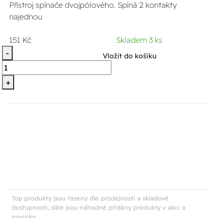
Přístroj spínače dvojpólového. Spíná 2 kontakty
najednou
151 Kč
Skladem 3 ks
-
Vložit do košíku
+
Top produkty jsou řazeny dle prodejnosti a skladové
dostupnosti, dále jsou náhodně přidány produkty v akci a
novinky.