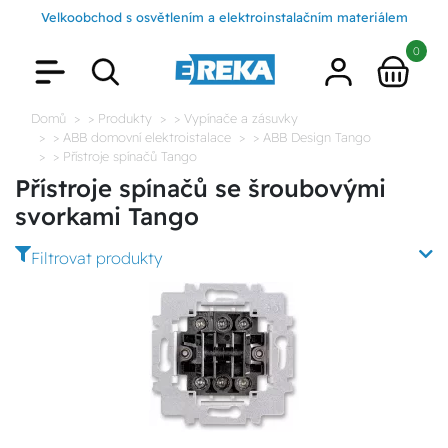
Velkoobchod s osvětlením a elektroinstalačním materiálem
0
Domů
> Produkty
> Vypínače a zásuvky
> ABB domovní elektroistalace
> ABB Design Tango
> Přístroje spínačů Tango
Přístroje spínačů se šroubovými
svorkami Tango
Filtrovat produkty