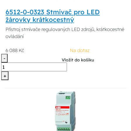
6512-0-0323 Stmívač pro LED
žárovky krátkocestný
Přístroj stmívače regulovaných LED zdrojů, krátkocestné
ovládání
6 088 Kč
Na dotaz
-
Vložit do košíku
+