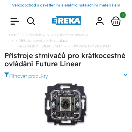
Velkoobchod s osvětlením a elektroinstalačním materiálem
0
Domů
> Produkty
> Vypínače a zásuvky
> ABB domovní elektroistalace
> ABB design Future Linear
> Stmívače Future Linear
Přístroje stmívačů pro krátkocestné
ovládání Future Linear
Filtrovat produkty