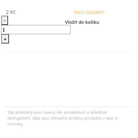
2 Kč
Není skladem
-
Vložit do košíku
+
Top produkty jsou řazeny dle prodejnosti a skladové
dostupnosti, dále jsou náhodně přidány produkty v akci a
novinky.