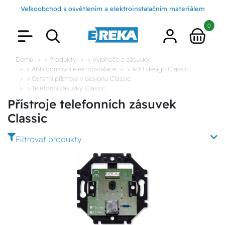
Velkoobchod s osvětlením a elektroinstalačním materiálem
0
Domů
> Produkty
> Vypínače a zásuvky
> ABB domovní elektroistalace
> ABB design Classic
> Ostatní přístroje v designu Classic
> Telefonní zásuvky Classic
Přístroje telefonních zásuvek
Classic
Filtrovat produkty