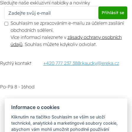
Sledujte naše exkluzivní nabídky a novinky
Přihlásit se
Souhlasím se zpracováním e-mailu za účelem zasílání
obchodních sdělení.
Více informací naleznete v
zásady ochrany osobních
údajů
. Souhlas můžete kdykoliv odvolat.
Rychlý kontakt
+420 777 237 388
r.kaucky@ereka.cz
Po-Pá 8 - 16hod
Zákaznický servis
Vyzvednutí zboží
Informace o cookies
Kliknutím na tlačítko Souhlasím se vším se uloží
Poradna
technické, analytické a marketingové soubory cookie,
abychom vám mohli umožnit pohodlné používání