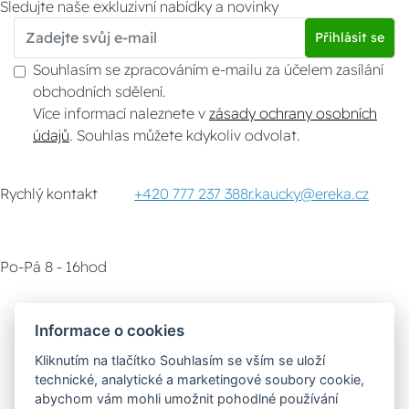
Sledujte naše exkluzivní nabídky a novinky
Přihlásit se
Souhlasím se zpracováním e-mailu za účelem zasílání
obchodních sdělení.
Více informací naleznete v
zásady ochrany osobních
údajů
. Souhlas můžete kdykoliv odvolat.
Rychlý kontakt
+420 777 237 388
r.kaucky@ereka.cz
Po-Pá 8 - 16hod
Zákaznický servis
Vyzvednutí zboží
Informace o cookies
Kliknutím na tlačítko Souhlasím se vším se uloží
Poradna
technické, analytické a marketingové soubory cookie,
abychom vám mohli umožnit pohodlné používání