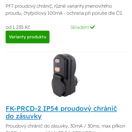
PF7 proudový chránič, různé varianty jmenovitého
proudu, čtyřpólový 100mA - ochrana při poruše dle ČS
od 1 235 Kč
Skladem
Varianty produktu
FK-PRCD-2 IP54 proudový chránič
do zásuvky
Proudový chránič do zásuvky, 30mA / 30ms, max příkon