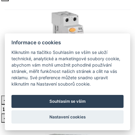
Informace o cookies
Kliknutím na tlačítko Souhlasím se vším se uloží
technické, analytické a marketingové soubory cookie,
abychom vám mohli umožnit pohodlné používání
KRD6-2/16/10 16A proudový chránič
stránek, měřit funkčnost našich stránek a cílit na vás
Proudový chránič.
reklamu. Své preference můžete snadno upravit
kliknutím na Nastavení souborů cookie.
488 Kč
Skladem
-
Souhlasím se vším
Vložit do košíku
Nastavení cookies
+