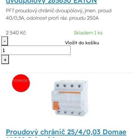
dvoupólový 263630 EATON
PF7 proudový chránič dvoupólový, jmen. proud
40/0,3A, odolnost proti ráz. proudu 250A
2 540 Kč
Skladem 1 ks
-
Vložit do košíku
+
DOPRODEJ
Proudový chránič 25/4/0,03 Domae