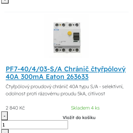
PF7-40/4/03-S/A Chránič čtyřpólový
40A 300mA Eaton 263633
Čtyřpólový proudový chránič 40A typu S/A - selektivní,
odolnost proti rázovému proudu 5kA, citlivost
2 840 Kč
Skladem 4 ks
-
Vložit do košíku