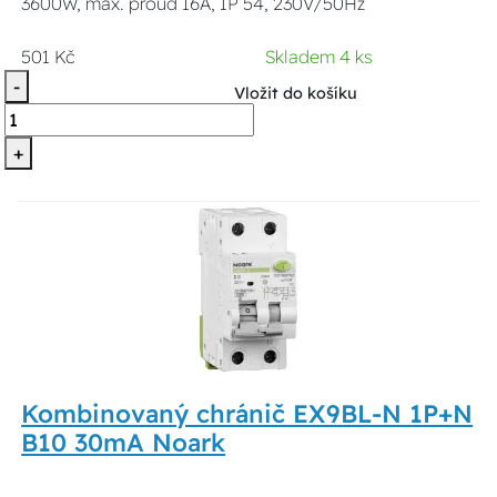
3600W, max. proud 16A, IP 54, 230V/50Hz
501 Kč
Skladem 4 ks
-
Vložit do košíku
+
Kombinovaný chránič EX9BL-N 1P+N
B10 30mA Noark