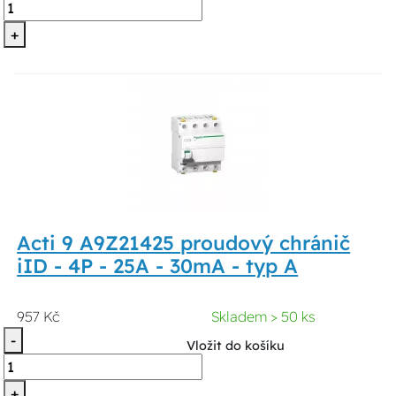
+
Acti 9 A9Z21425 proudový chránič
iID - 4P - 25A - 30mA - typ A
957 Kč
Skladem > 50 ks
-
Vložit do košíku
+