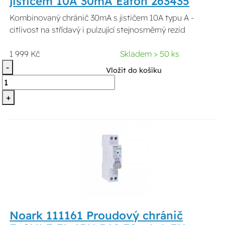
jističem 10A 30mA Eaton 263435
Kombinovaný chránič 30mA s jističem 10A typu A -
citlivost na střídavý i pulzující stejnosměrný rezid
1 999 Kč
Skladem > 50 ks
-
Vložit do košíku
+
Noark 111161 Proudový chránič