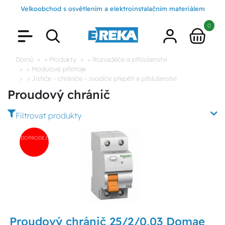
Velkoobchod s osvětlením a elektroinstalačním materiálem
0
Domů
> Produkty
> Rozvaděče a příslušenství
> Modulové přístroje
> Jističe - chrániče - svodiče přepětí a příslušenství
Proudový chránič
Filtrovat produkty
DOPRODEJ
Proudový chránič 25/2/0,03 Domae