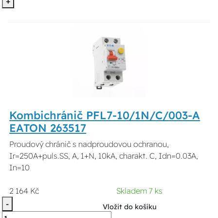
+
Kombichránič PFL7-10/1N/C/003-A
EATON 263517
Proudový chránič s nadproudovou ochranou,
Ir=250A+puls.SS, A, 1+N, 10kA, charakt. C, Idn=0.03A,
In=10
2 164 Kč
Skladem 7 ks
-
Vložit do košíku