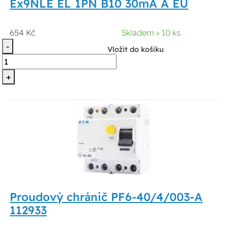
Ex9NLE EL 1PN B10 30mA A EU
654 Kč
Skladem > 10 ks
-
Vložit do košíku
+
Proudový chránič PF6-40/4/003-A
112933