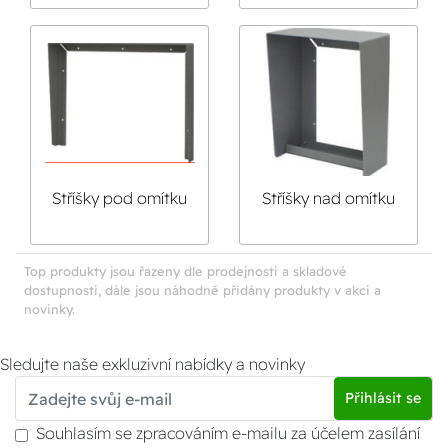
Stříšky pod omítku
Stříšky nad omítku
GUARD
Guard
Top produkty jsou řazeny dle prodejnosti a skladové
dostupnosti, dále jsou náhodně přidány produkty v akci a
novinky.
Sledujte naše exkluzivní nabídky a novinky
Přihlásit se
Souhlasím se zpracováním e-mailu za účelem zasílání