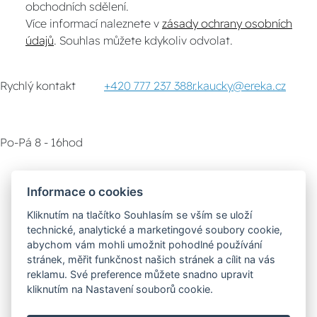
obchodních sdělení.
Více informací naleznete v
zásady ochrany osobních
údajů
. Souhlas můžete kdykoliv odvolat.
Rychlý kontakt
+420 777 237 388
r.kaucky@ereka.cz
Po-Pá 8 - 16hod
Zákaznický servis
Vyzvednutí zboží
Informace o cookies
Kliknutím na tlačítko Souhlasím se vším se uloží
Poradna
technické, analytické a marketingové soubory cookie,
abychom vám mohli umožnit pohodlné používání
stránek, měřit funkčnost našich stránek a cílit na vás
Možnosti dopravy
reklamu. Své preference můžete snadno upravit
kliknutím na Nastavení souborů cookie.