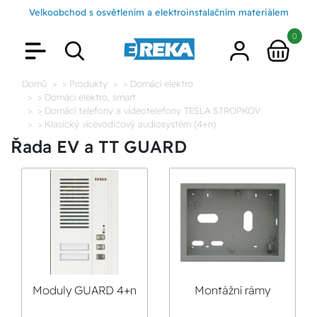
Velkoobchod s osvětlením a elektroinstalačním materiálem
0
Domů
> Produkty
> Domácí elektro
> Domácí elektro, smart
> Domácí telefony a videotelefony TESLA STROPKOV
> Klasický vícevodičový audiosystém (4+n)
Řada EV a TT GUARD
Moduly GUARD 4+n
Montážní rámy
GUARD