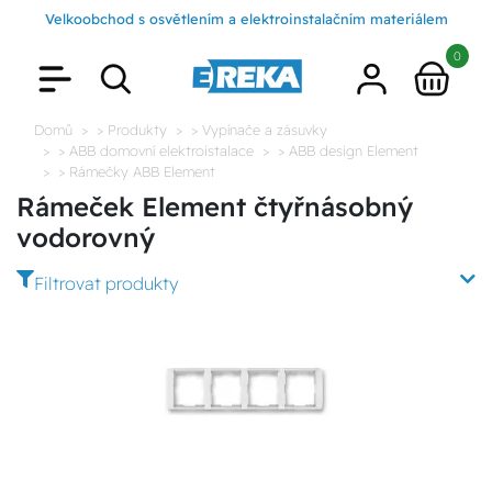
Velkoobchod s osvětlením a elektroinstalačním materiálem
0
Domů
> Produkty
> Vypínače a zásuvky
> ABB domovní elektroistalace
> ABB design Element
> Rámečky ABB Element
Rámeček Element čtyřnásobný
vodorovný
Filtrovat produkty