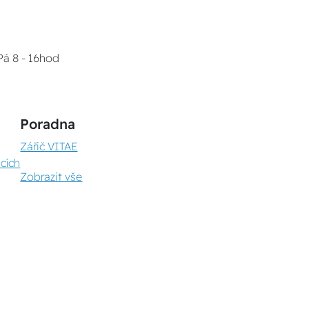
Pá 8 - 16hod
Poradna
Zářič VITAE
cích
Zobrazit vše