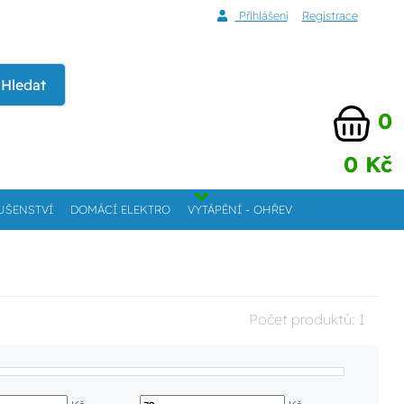
Přihlášení
Registrace
Hledat
0
0 Kč
UŠENSTVÍ
DOMÁCÍ ELEKTRO
VYTÁPĚNÍ - OHŘEV
Počet produktů:
1