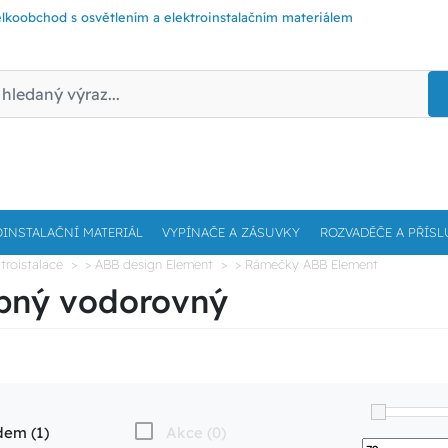
lkoobchod s osvětlením a elektroinstalačním materiálem
OINSTALAČNÍ MATERIÁL
VYPÍNAČE A ZÁSUVKY
ROZVADĚČE A PŘÍSL
troistalace
> ABB design Element
> Rámečky ABB Element
obný vodorovný
dem (1)
Akce (0)