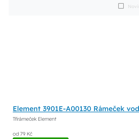
Novi
Element 3901E-A00130 Rámeček vod
Třírámeček Element
od 79 Kč