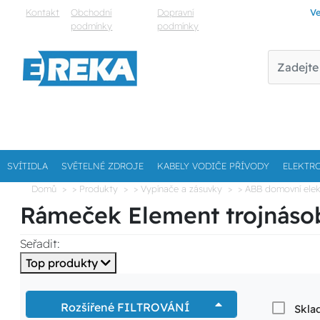
Kontakt
Obchodní
Dopravní
Ve
podmínky
podmínky
SVÍTIDLA
SVĚTELNÉ ZDROJE
KABELY VODIČE PŘÍVODY
ELEKTR
Domů
> Produkty
> Vypínače a zásuvky
> ABB domovní elek
Rámeček Element trojnás
Seřadit:
Top produkty
Rozšířené FILTROVÁNÍ
Skla