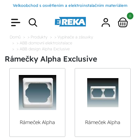
Velkoobchod s osvětlením a elektroinstalačním materiálem
0
Domů
> Produkty
> Vypínače a zásuvky
> ABB domovní elektroistalace
> ABB design Alpha Exclusive
Rámečky Alpha Exclusive
Rámeček Alpha
Rámeček Alpha
Exclusive
Exclusive
jednonásobný
dvojnásobný