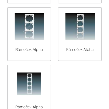
pětinásobný
dvojnásobný svislý
vodorovný
Rámeček Alpha
Rámeček Alpha
Exclusive
Exclusive
trojnásobný svislý
čtyřnásobný svislý
Rámeček Alpha