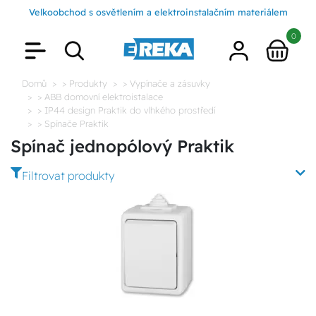
Velkoobchod s osvětlením a elektroinstalačním materiálem
0
Domů
> Produkty
> Vypínače a zásuvky
> ABB domovní elektroistalace
> IP44 design Praktik do vlhkého prostředí
> Spínače Praktik
Spínač jednopólový Praktik
Filtrovat produkty