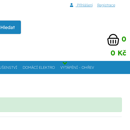
Přihlášení
Registrace
Hledat
0
0 Kč
UŠENSTVÍ
DOMÁCÍ ELEKTRO
VYTÁPĚNÍ - OHŘEV