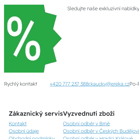
Sledujte naše exkluzivní nabídk
Rychlý kontakt
+420 777 237 388
r.kaucky@ereka.cz
Po-
Zákaznický servis
Vyzvednutí zboží
Kontakt
Osobní odběr v Brně
Osobní údaje
Osobní odběr v Českých Budějovi
Obchodní podmínky
Osobní odběr v Hradci Králové