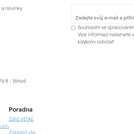
y a novinky
Souhlasím se zpracováním
Více informací naleznete 
kdykoliv odvolat.
Pá 8 - 16hod
Poradna
Zářič VITAE
cích
Zobrazit vše