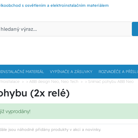
lkoobchod s osvětlením a elektroinstalačním materiálem
OINSTALAČNÍ MATERIÁL
VYPÍNAČE A ZÁSUVKY
ROZVADĚČE A PŘÍSL
troistalace
> ABB design Neo, Neo Tech
> Snímač pohybu ABB Neo
hybu (2x relé)
již vyprodány!
dále jsou náhodně přidány produkty v akci a novinky.