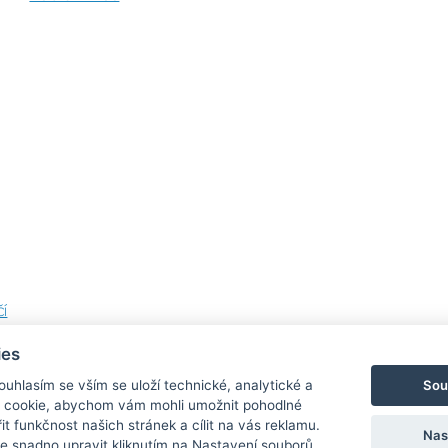
í
ies
Sou
Souhlasím se vším se uloží technické, analytické a
 cookie, abychom vám mohli umožnit pohodlné
Bezpečná a rychlá platba
it funkčnost našich stránek a cílit na vás reklamu.
Nas
 snadno upravit kliknutím na Nastavení souborů