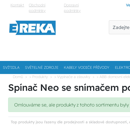
Kontakt
Obchodní
Dopravní
Ve
podmínky
podmínky
SVÍTIDLA
SVĚTELNÉ ZDROJE
KABELY VODIČE PŘÍVODY
ELEKTR
Domů
> Produkty
> Vypínače a zásuvky
> ABB domovní elek
Spínač Neo se snímačem po
Omlouváme se, ale produkty z tohoto sortimentu byly 
Top produkty jsou řazeny dle prodejnosti a skladové dostupnosti, 