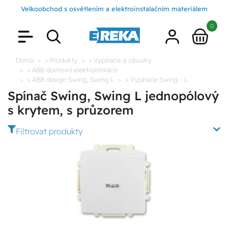
Velkoobchod s osvětlením a elektroinstalačním materiálem
0
Domů
> Produkty
> Vypínače a zásuvky
> ABB domovní elektroistalace
> ABB design Swing, Swing L
> Vypínače Swing - L
Spínač Swing, Swing L jednopólový
s krytem, s průzorem
Filtrovat produkty