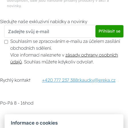
dostupnosti, dále jsou náhodně přidány produkty v akci a
novinky.
Sledujte naše exkluzivní nabídky a novinky
Přihlásit se
Souhlasím se zpracováním e-mailu za účelem zasílání
obchodních sdělení.
Více informací naleznete v
zásady ochrany osobních
údajů
. Souhlas můžete kdykoliv odvolat.
Rychlý kontakt
+420 777 237 388
r.kaucky@ereka.cz
Po-Pá 8 - 16hod
Zákaznický servis
Vyzvednutí zboží
Informace o cookies