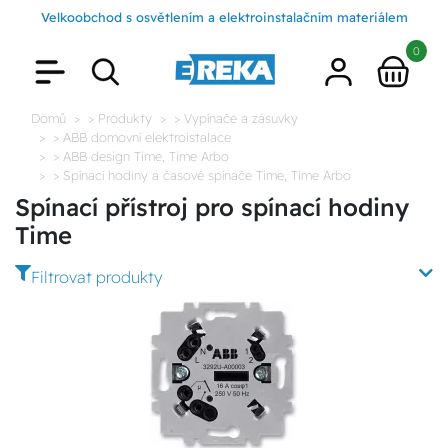
Velkoobchod s osvětlením a elektroinstalačním materiálem
0
Domů
> Produkty
> Vypínače a zásuvky
> ABB domovní elektroistalace
> ABB design Time, Time Arbo
> Spínací hodiny a časové spínače Time, Time Arbo
Spínací přístroj pro spínací hodiny
Time
Filtrovat produkty