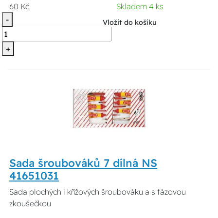
60 Kč
Skladem 4 ks
-
Vložit do košíku
+
Sada šroubováků 7 dílná NS
41651031
Sada plochých i křížových šroubováku a s fázovou
zkoušečkou