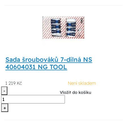
Sada šroubováků 7-dílná NS
40604031 NG TOOL
1 219 Kč
Není skladem
-
Vložit do košíku
+