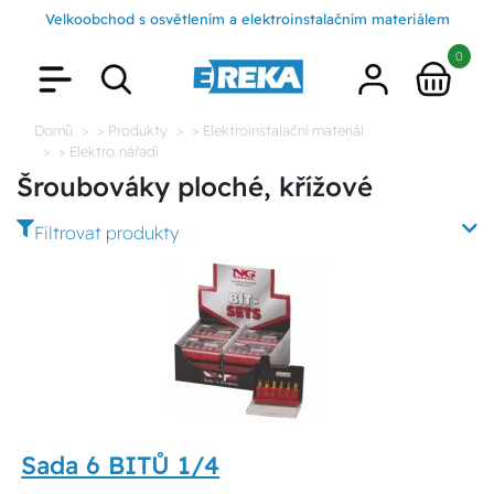
Velkoobchod s osvětlením a elektroinstalačním materiálem
0
Domů
> Produkty
> Elektroinstalační materiál
> Elektro nářadí
Šroubováky ploché, křížové
Filtrovat produkty
Sada 6 BITŮ 1/4