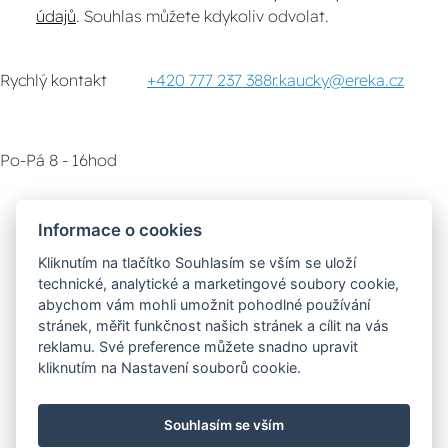
údajů
. Souhlas můžete kdykoliv odvolat.
Rychlý kontakt
+420 777 237 388
r.kaucky@ereka.cz
Po-Pá 8 - 16hod
Zákaznický servis
Vyzvednutí zboží
Informace o cookies
Kliknutím na tlačítko Souhlasím se vším se uloží
Poradna
technické, analytické a marketingové soubory cookie,
abychom vám mohli umožnit pohodlné používání
stránek, měřit funkčnost našich stránek a cílit na vás
Možnosti dopravy
reklamu. Své preference můžete snadno upravit
kliknutím na Nastavení souborů cookie.
Bezpečná a rychlá platba
Souhlasím se vším