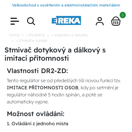
Velkoobchod s osvětlením a elektroinstalačním materiálem
0
Domů
> Produkty
> Vypínače a zásuvky
> Stmívače svítidel
Stmívač dotykový a dálkový s
imitací přítomnosti
Vlastnosti DR2-ZD:
Tento regulátor se od předešlých liší novou funkcí tzv.
IMITACE PŘÍTOMNOSTI OSOB
, kdy po setmění je
regulátor náhodně 5 hodin spínán, a poté se
automaticky vypne.
Možnost ovládání:
1. Ovládání z jednoho místa