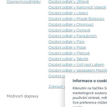
Dopravní podmínky
Osobní odběr v Jihlavě
Osobní odběr v Karlových Varech
Osobní odběr v Liberci
Osobní odběr v Mladé Boleslavi
Osobní odběr v Olomouci
Osobní odběr v Ostravě
Osobní odběr v Pardubicích
Osobní odběr v Plzni
Osobní odběr v Praze
Osobní odběr v Přerově
Osobní odběr v Táboře
Osobní odběr v Ústí nad Labem
Osobní odběr v Valašském Meziříč
Osobní odběr v Zlíně
Informace o cook
Zobrazit vše
Kliknutím na tlačítko 
marketingové soubory
Možnosti dopravy
používání stránek, měř
Své preference můžete