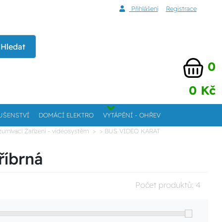
Přihlášení
Registrace
Hledat
0
0 Kč
UŠENSTVÍ
DOMÁCÍ ELEKTRO
VYTÁPĚNÍ - OHŘEV
umívací Zařízení - videosystém
> BUS VIDEO KARAT
říbrná
Počet produktů:
4