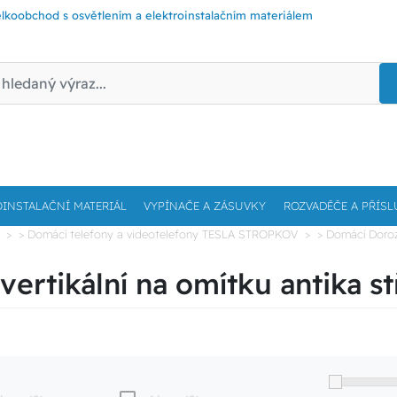
lkoobchod s osvětlením a elektroinstalačním materiálem
OINSTALAČNÍ MATERIÁL
VYPÍNAČE A ZÁSUVKY
ROZVADĚČE A PŘÍSL
> Domácí telefony a videotelefony TESLA STROPKOV
> Domácí Doroz
rtikální na omítku antika st