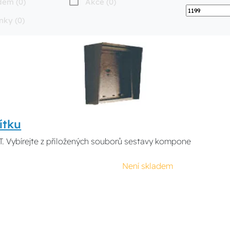
dem (0)
Akce (0)
nky (0)
ítku
. Vybírejte z přiložených souborů sestavy kompone
Není skladem