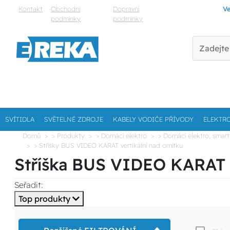
Kontakt
Obchodní
Dopravní
Ve
podmínky
podmínky
SVÍTIDLA
SVĚTELNÉ ZDROJE
KABELY VODIČE PŘÍVODY
ELEKTR
Domů
> Produkty
> Domácí elektro
> Domácí elektro, smart
> Stříšky BUS VIDEO KARAT vertikální nad omítku
Stříška BUS VIDEO KARAT ve
Seřadit:
Top produkty