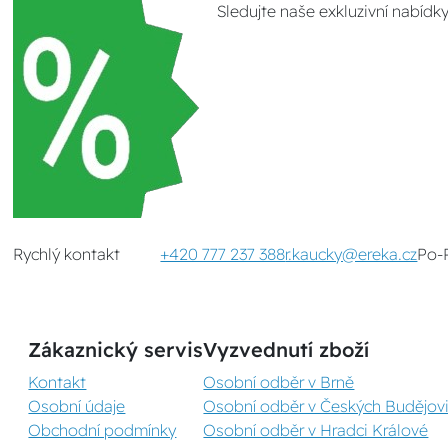
Sledujte naše exkluzivní nabídk
Rychlý kontakt
+420 777 237 388
r.kaucky@ereka.cz
Po-
Zákaznický servis
Vyzvednutí zboží
Kontakt
Osobní odběr v Brně
Osobní údaje
Osobní odběr v Českých Budějovi
Obchodní podmínky
Osobní odběr v Hradci Králové