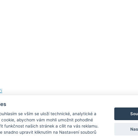
í
ies
Sou
Souhlasím se vším se uloží technické, analytické a
 cookie, abychom vám mohli umožnit pohodlné
Bezpečná a rychlá platba
it funkčnost našich stránek a cílit na vás reklamu.
Nas
 snadno upravit kliknutím na Nastavení souborů