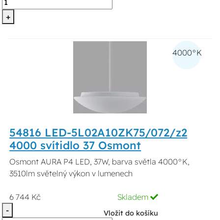
+
4000°K
54816 LED-5L02A10ZK75/072/z2
4000 svítidlo 37 Osmont
Osmont AURA P4 LED, 37W, barva světla 4000°K,
3510lm světelný výkon v lumenech
6 744 Kč
Skladem
-
Vložit do košíku