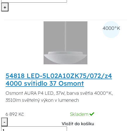
+
4000°K
54818 LED-5L02A10ZK75/072/z4
4000 svítidlo 37 Osmont
Osmont AURA P4 LED, 37W, barva světla 4000°K,
3510lm světelný výkon v lumenech
6 892 Kč
Skladem
-
Vložit do košíku