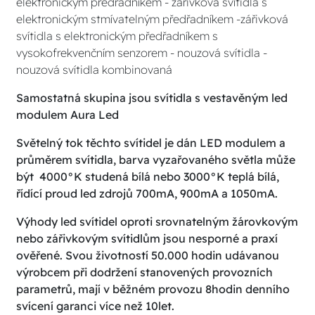
elektronickým předřadníkem - zářivková svítidla s
elektronickým stmívatelným předřadníkem -zářivková
svítidla s elektronickým předřadníkem s
vysokofrekvenčním senzorem - nouzová svítidla -
nouzová svítidla kombinovaná
Samostatná skupina jsou svítidla s vestavěným led
modulem Aura Led
Světelný tok těchto svítidel je dán LED modulem a
průměrem svítidla, barva vyzařovaného světla může
být 4000°K studená bílá nebo 3000°K teplá bílá,
řídící proud led zdrojů 700mA, 900mA a 1050mA.
Výhody led svítidel oproti srovnatelným žárovkovým
nebo zářivkovým svítidlům jsou nesporné a praxí
ověřené. Svou životností 50.000 hodin udávanou
výrobcem při dodržení stanovených provozních
parametrů, mají v běžném provozu 8hodin denního
svícení garanci více než 10let.