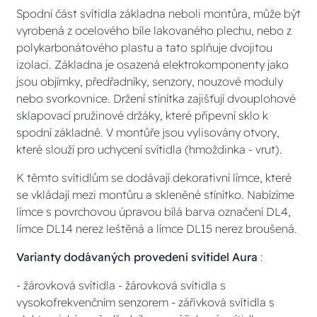
Spodní část svítidla základna neboli montůra, může být
vyrobená z ocelového bíle lakovaného plechu, nebo z
polykarbonátového plastu a tato splňuje dvojitou
izolaci. Základna je osazená elektrokomponenty jako
jsou objímky, předřadníky, senzory, nouzové moduly
nebo svorkovnice. Držení stínítka zajišťují dvouplohové
sklapovací pružinové držáky, které připevní sklo k
spodní základně. V montůře jsou vylisovány otvory,
které slouží pro uchycení svítidla (hmoždinka - vrut).
K těmto svítidlům se dodávají dekorativní límce, které
se vkládají mezi montůru a skleněné stínítko. Nabízíme
límce s povrchovou úpravou bílá barva označení DL4,
límce DL14 nerez leštěná a límce DL15 nerez broušená.
Varianty dodávaných provedení svítidel Aura
:
- žárovková svítidla - žárovková svítidla s
vysokofrekvenčním senzorem - zářivková svítidla s