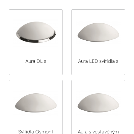
Aura DL s
Aura LED svítidla s
dekorativním
led modulem
límcem
Svítidla Osmont
Aura s vestavěným