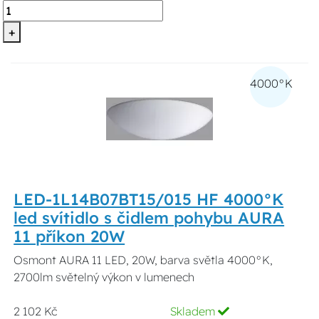
+
4000°K
LED-1L14B07BT15/015 HF 4000°K
led svítidlo s čidlem pohybu AURA
11 příkon 20W
Osmont AURA 11 LED, 20W, barva světla 4000°K,
2700lm světelný výkon v lumenech
2 102 Kč
Skladem