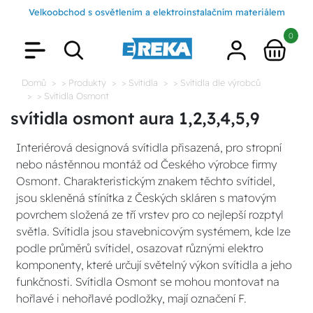
Velkoobchod s osvětlením a elektroinstalačním materiálem
0
Domů
> Produkty
> Svítidla
> Svítidla dle výrobců
> Svítidla Osmont
svítidla osmont aura 1,2,3,4,5,9
Interiérová designová svítidla přisazená, pro stropní
nebo nástěnnou montáž od Českého výrobce firmy
Osmont. Charakteristickým znakem těchto svítidel,
jsou skleněná stínítka z Českých skláren s matovým
povrchem složená ze tří vrstev pro co nejlepší rozptyl
světla. Svítidla jsou stavebnicovým systémem, kde lze
podle průměrů svítidel, osazovat různými elektro
komponenty, které určují světelný výkon svítidla a jeho
funkčnosti. Svítidla Osmont se mohou montovat na
hořlavé i nehořlavé podložky, mají označení F.