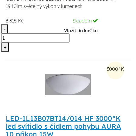
1940lm světelný výkon v lumenech
3 315 Kč
Skladem
-
Vložit do košíku
+
3000°K
LED-1L13B07BT14/014 HF 3000°K
led svítidlo s čidlem pohybu AURA
10 příkon 15W