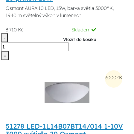
Osmont AURA 10 LED, 15W, barva světla 3000°K,
1940lm světelný výkon v lumenech
3 710 Kč
Skladem
-
Vložit do košíku
+
3000°K
51278 LED-1L14B07BT14/014 1-10V
3000 svítidlo 20 Osmont