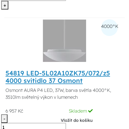
+
4000°K
54819 LED-5L02A10ZK75/072/z5
4000 svítidlo 37 Osmont
Osmont AURA P4 LED, 37W, barva světla 4000°K,
3510lm světelný výkon v lumenech
6 957 Kč
Skladem
-
Vložit do košíku