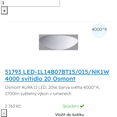
+
4000°K
51793 LED-1L14B07BT15/015/NK1W
4000 svítidlo 20 Osmont
Osmont AURA 11 LED, 20W, barva světla 4000°K,
2700lm světelný výkon v lumenech
2 763 Kč
Skladem
-
Vložit do košíku