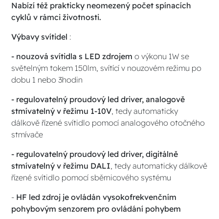
Nabízí též prakticky neomezený počet spínacích
cyklů v rámci životnosti.
Výbavy svítidel
:
- nouzová svítidla s LED zdrojem
o výkonu 1W se
světelným tokem 150lm, svítící v nouzovém režimu po
dobu 1 nebo 3hodin
- regulovatelný proudový led driver, analogově
stmívatelný v řežimu 1-10V
, tedy automaticky
dálkově řízené svítidlo pomocí analogového otočného
stmívače
- regulovatelný proudový led driver, digitálně
stmívatelný v řežimu DALI
, tedy automaticky dálkově
řízené svítidlo pomocí sběrnicového systému
-
HF
led zdroj je ovládán
vysokofrekvenčním
pohybovým senzorem pro ovládání pohybem