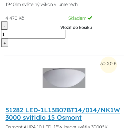
1940lm světelný výkon v lumenech
4 470 Kč
Skladem
-
Vložit do košíku
+
3000°K
51282 LED-1L13B07BT14/014/NK1W
3000 svítidlo 15 Osmont
Osmont AURA 10 LED, 15W, barva světla 3000°K,