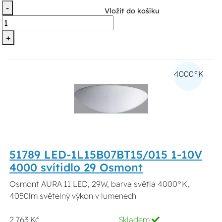
-
Vložit do košíku
+
4000°K
51789 LED-1L15B07BT15/015 1-10V
4000 svítidlo 29 Osmont
Osmont AURA 11 LED, 29W, barva světla 4000°K,
4050lm světelný výkon v lumenech
2 763 Kč
Skladem