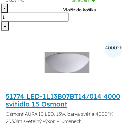
3 657 Kč
Skladem
-
Vložit do košíku
+
4000°K
51774 LED-1L13B07BT14/014 4000
svítidlo 15 Osmont
Osmont AURA 10 LED, 15W, barva světla 4000°K,
2030lm světelný výkon v lumenech