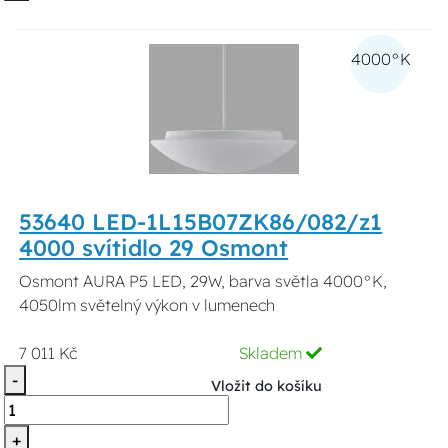
4000°K
53640 LED-1L15B07ZK86/082/z1
4000 svítidlo 29 Osmont
Osmont AURA P5 LED, 29W, barva světla 4000°K,
4050lm světelný výkon v lumenech
7 011 Kč
Skladem
-
Vložit do košíku
+