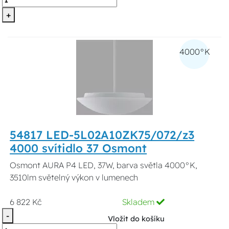
+
4000°K
54817 LED-5L02A10ZK75/072/z3
4000 svítidlo 37 Osmont
Osmont AURA P4 LED, 37W, barva světla 4000°K,
3510lm světelný výkon v lumenech
6 822 Kč
Skladem
-
Vložit do košíku