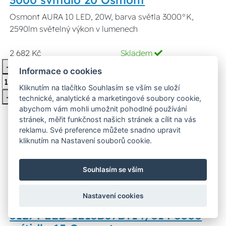
Osmont AURA 10 LED, 20W, barva světla 3000°K,
2590lm světelný výkon v lumenech
2 682 Kč
Skladem
-
Vložit do košíku
Informace o cookies
Kliknutím na tlačítko Souhlasím se vším se uloží
+
technické, analytické a marketingové soubory cookie,
abychom vám mohli umožnit pohodlné používání
stránek, měřit funkčnost našich stránek a cílit na vás
reklamu. Své preference můžete snadno upravit
3000°K
kliknutím na Nastavení souborů cookie.
Souhlasím se vším
Nastavení cookies
51274 LED-1L13B07BT14/014 3000