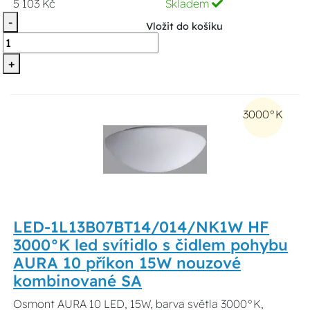
5 103 Kč
Skladem
-
Vložit do košíku
+
3000°K
LED-1L13B07BT14/014/NK1W HF
3000°K led svítidlo s čidlem pohybu
AURA 10 příkon 15W nouzové
kombinované SA
Osmont AURA 10 LED, 15W, barva světla 3000°K,