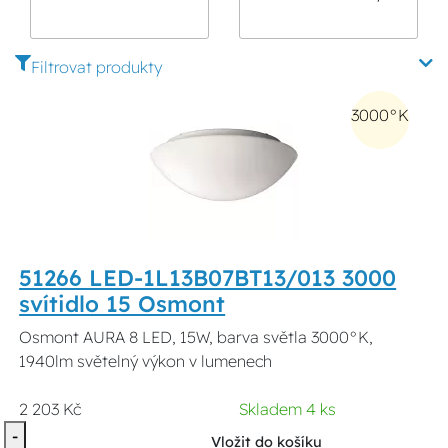
Aura LED
vysokofrekvenčním
stmívatelná
senzorem
Filtrovat produkty
3000°K
51266 LED-1L13B07BT13/013 3000
svítidlo 15 Osmont
Osmont AURA 8 LED, 15W, barva světla 3000°K,
1940lm světelný výkon v lumenech
2 203 Kč
Skladem 4 ks
-
Vložit do košíku