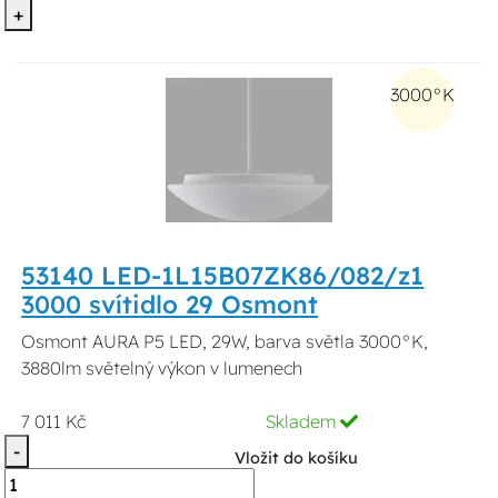
+
3000°K
53140 LED-1L15B07ZK86/082/z1
3000 svítidlo 29 Osmont
Osmont AURA P5 LED, 29W, barva světla 3000°K,
3880lm světelný výkon v lumenech
7 011 Kč
Skladem
-
Vložit do košíku