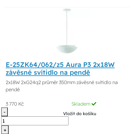
E-25ZK64/062/z5 Aura P3 2x18W
závěsné svítidlo na pendě
2x18W 2xG24q2 průměr 350mm závěsné svítidlo na
pendě
3 770 Kč
Skladem
-
Vložit do košíku
+