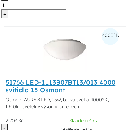
+
4000°K
51766 LED-1L13B07BT13/013 4000
svítidlo 15 Osmont
Osmont AURA 8 LED, 15W, barva světla 4000°K,
1940lm světelný výkon v lumenech
2 203 Kč
Skladem 3 ks
-
Vložit do košíku