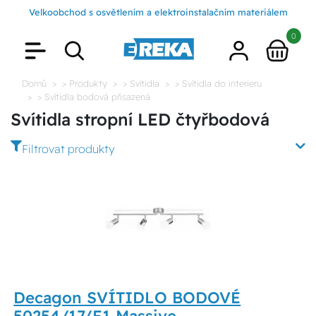
Velkoobchod s osvětlením a elektroinstalačním materiálem
0
Domů
> Produkty
> Svítidla
> Svítidla do interieru
> Svítidla bodová přisazená
Svítidla stropní LED čtyřbodová
Filtrovat produkty
Decagon SVÍTIDLO BODOVÉ