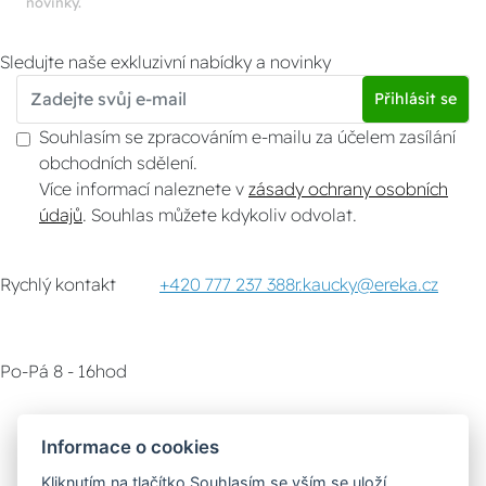
novinky.
Sledujte naše exkluzivní nabídky a novinky
Přihlásit se
Souhlasím se zpracováním e-mailu za účelem zasílání
obchodních sdělení.
Více informací naleznete v
zásady ochrany osobních
údajů
. Souhlas můžete kdykoliv odvolat.
Rychlý kontakt
+420 777 237 388
r.kaucky@ereka.cz
Po-Pá 8 - 16hod
Zákaznický servis
Vyzvednutí zboží
Informace o cookies
Kliknutím na tlačítko Souhlasím se vším se uloží