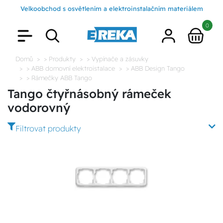
Velkoobchod s osvětlením a elektroinstalačním materiálem
0
Domů
> Produkty
> Vypínače a zásuvky
> ABB domovní elektroistalace
> ABB Design Tango
> Rámečky ABB Tango
Tango čtyřnásobný rámeček
vodorovný
Filtrovat produkty