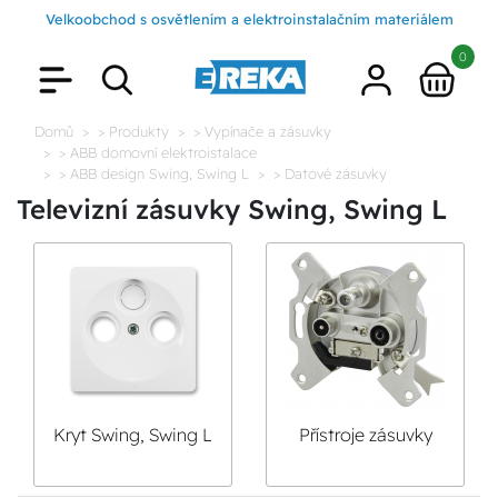
Velkoobchod s osvětlením a elektroinstalačním materiálem
0
Domů
> Produkty
> Vypínače a zásuvky
> ABB domovní elektroistalace
> ABB design Swing, Swing L
> Datové zásuvky
Televizní zásuvky Swing, Swing L
Kryt Swing, Swing L
Přístroje zásuvky
zásuvky televizní,
televizní, rozhlasové
rozhlasové a
a satelitní