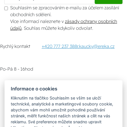
Souhlasím se zpracováním e-mailu za účelem zasílání
obchodních sdělení.
Více informací naleznete v
zásady ochrany osobních
údajů
. Souhlas můžete kdykoliv odvolat.
Rychlý kontakt
+420 777 237 388
r.kaucky@ereka.cz
Po-Pá 8 - 16hod
Zákaznický servis
Vyzvednutí zboží
Informace o cookies
Kliknutím na tlačítko Souhlasím se vším se uloží
Poradna
technické, analytické a marketingové soubory cookie,
abychom vám mohli umožnit pohodlné používání
stránek, měřit funkčnost našich stránek a cílit na vás
Možnosti dopravy
reklamu. Své preference můžete snadno upravit