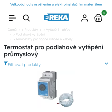
Velkoobchod s osvětlením a elektroinstalačním materiálem
0
Domů
> Produkty
> Vytápění - ohřev
> Podlahové vytápění
> Termostaty pro topné rohože a kabely
Termostat pro podlahové vytápění
průmyslový
Filtrovat produkty