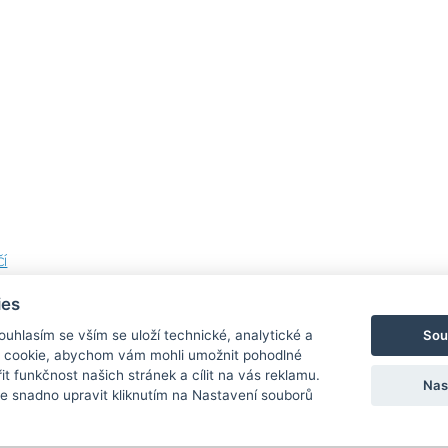
í
ies
Sou
Souhlasím se vším se uloží technické, analytické a
 cookie, abychom vám mohli umožnit pohodlné
Bezpečná a rychlá platba
it funkčnost našich stránek a cílit na vás reklamu.
Nas
 snadno upravit kliknutím na Nastavení souborů