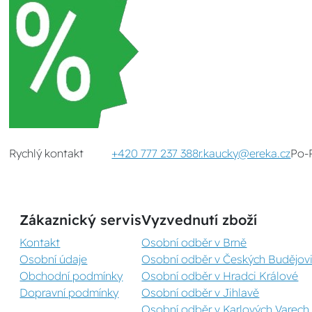
Rychlý kontakt
+420 777 237 388
r.kaucky@ereka.cz
Po-
Zákaznický servis
Vyzvednutí zboží
Kontakt
Osobní odběr v Brně
Osobní údaje
Osobní odběr v Českých Budějovi
Obchodní podmínky
Osobní odběr v Hradci Králové
Dopravní podmínky
Osobní odběr v Jihlavě
Osobní odběr v Karlových Varech