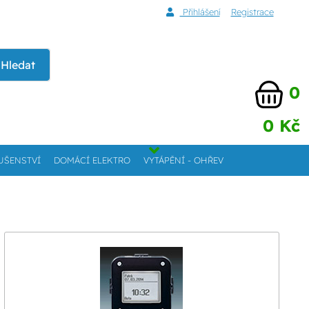
Přihlášení
Registrace
Hledat
0
0 Kč
UŠENSTVÍ
DOMÁCÍ ELEKTRO
VYTÁPĚNÍ - OHŘEV