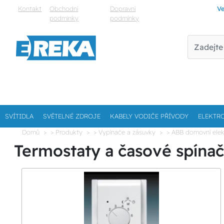
Kontakt
Obchodní
Dopravní
Ve
podmínky
podmínky
SVÍTIDLA
SVĚTELNÉ ZDROJE
KABELY VODIČE PŘÍVODY
ELEKTR
Domů
> Produkty
> Vypínače a zásuvky
> ABB domovní elek
Termostaty a časové spína