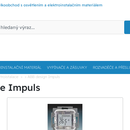
lkoobchod s osvětlením a elektroinstalačním materiálem
OINSTALAČNÍ MATERIÁL
VYPÍNAČE A ZÁSUVKY
ROZVADĚČE A PŘÍSL
troistalace
> ABB design Impuls
če Impuls