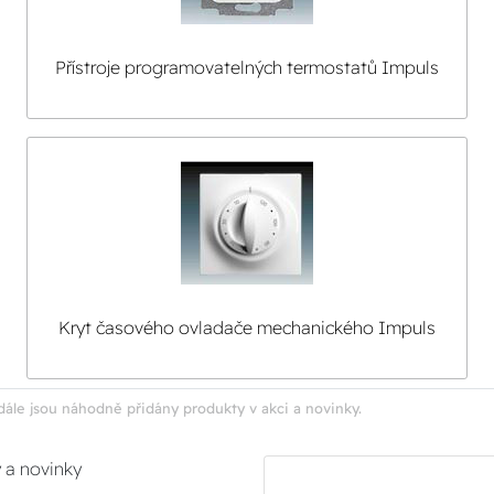
Přístroje programovatelných termostatů Impuls
Kryt časového ovladače mechanického Impuls
dále jsou náhodně přidány produkty v akci a novinky.
y a novinky