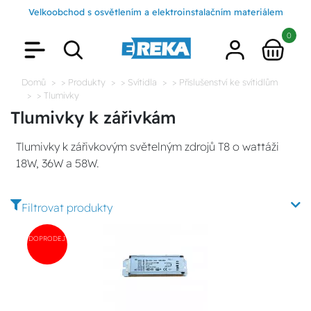
Velkoobchod s osvětlením a elektroinstalačním materiálem
0
Domů
> Produkty
> Svítidla
> Příslušenství ke svítidlům
> Tlumivky
Tlumivky k zářivkám
Tlumivky k zářivkovým světelným zdrojů T8 o wattáži
18W, 36W a 58W.
Filtrovat produkty
DOPRODEJ