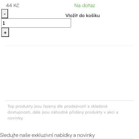
44 Kč
Na dotaz
-
Vložit do košíku
+
Top produkty jsou řazeny dle prodejnosti a skladové
dostupnosti, dále jsou náhodně přidány produkty v akci a
novinky.
Sledujte naše exkluzivní nabídky a novinky