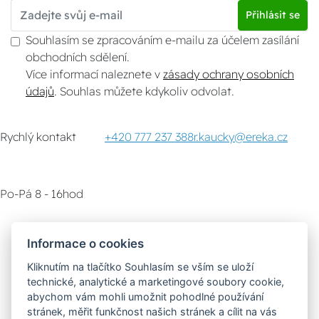
Přihlásit se
Souhlasím se zpracováním e-mailu za účelem zasílání
obchodních sdělení.
Více informací naleznete v
zásady ochrany osobních
údajů
. Souhlas můžete kdykoliv odvolat.
Rychlý kontakt
+420 777 237 388
r.kaucky@ereka.cz
Po-Pá 8 - 16hod
Zákaznický servis
Vyzvednutí zboží
Informace o cookies
Kliknutím na tlačítko Souhlasím se vším se uloží
Poradna
technické, analytické a marketingové soubory cookie,
abychom vám mohli umožnit pohodlné používání
stránek, měřit funkčnost našich stránek a cílit na vás
Možnosti dopravy