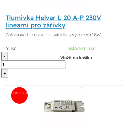
Tlumivka Helvar L 20 A-P 230V
linearní pro zářivky
Zářivková tlumivka do svítidla s výkonem 18W
61 Kč
Skladem 3 ks
-
Vložit do košíku
+
DOPRODEJ