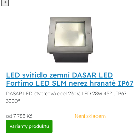
+
LED svítidlo zemní DASAR LED
Fortimo LED SLM nerez hranaté IP67
DASAR LED čtvercová ocel 230V, LED 28W 45° , IP67
3000°
od 7 788 Kč
Není skladem
Varianty produktu