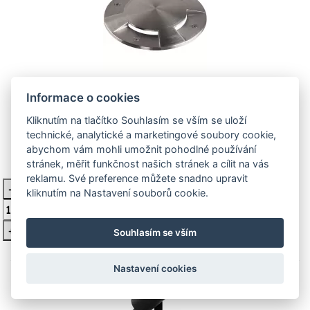
BIG PLOT kryt, 4 vývody, ušlechtilá
Informace o cookies
ocel 316 1001255
Kliknutím na tlačítko Souhlasím se vším se uloží
technické, analytické a marketingové soubory cookie,
Kryt ke svítidlo BIG plot 1001359
abychom vám mohli umožnit pohodlné používání
stránek, měřit funkčnost našich stránek a cílit na vás
4 557 Kč
Není skladem
reklamu. Své preference můžete snadno upravit
-
kliknutím na Nastavení souborů cookie.
Vložit do košíku
+
Souhlasím se vším
Nastavení cookies