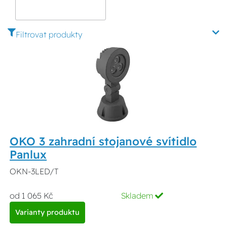
příjezdových cest a
chodníků
Filtrovat produkty
OKO 3 zahradní stojanové svítidlo
Panlux
OKN-3LED/T
od 1 065 Kč
Skladem
Varianty produktu