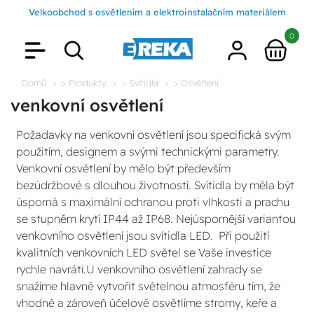
Velkoobchod s osvětlením a elektroinstalačním materiálem
0
Domů
> Produkty
> Svítidla
> Osvětlení
venkovní osvětlení
Požadavky na venkovní osvětlení jsou specifická svým
použitím, designem a svými technickými parametry.
Venkovní osvětlení by mělo být především
bezúdržbové s dlouhou životností. Svítidla by měla být
úsporná s maximální ochranou proti vlhkosti a prachu
se stupněm krytí IP44 až IP68. Nejúspornější variantou
venkovního osvětlení jsou svítidla LED. Při použití
kvalitních venkovních LED světel se Vaše investice
rychle navrátí.U venkovního osvětlení zahrady se
snažíme hlavně vytvořit světelnou atmosféru tím, že
vhodně a zároveň účelově osvětlíme stromy, keře a