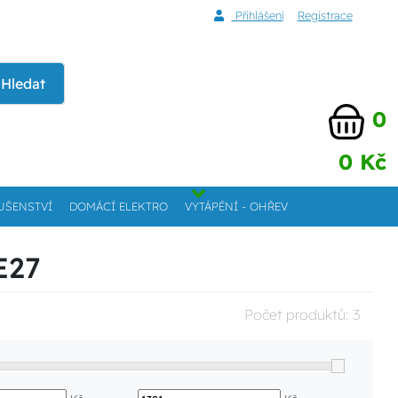
Přihlášení
Registrace
Hledat
0
0 Kč
UŠENSTVÍ
DOMÁCÍ ELEKTRO
VYTÁPĚNÍ - OHŘEV
E27
Počet produktů:
3