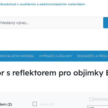
lkoobchod s osvětlením a elektroinstalačním materiálem
OINSTALAČNÍ MATERIÁL
VYPÍNAČE A ZÁSUVKY
ROZVADĚČE A PŘÍSL
 s reflektorem pro objímky 
dem (2)
Akce (0)