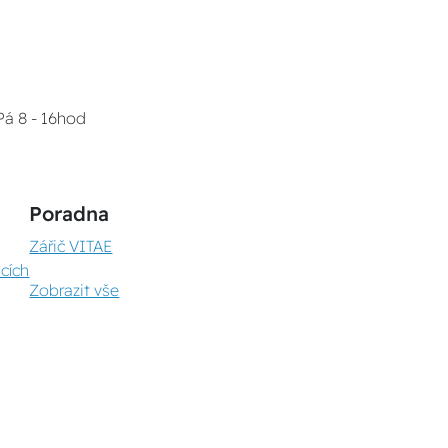
Pá 8 - 16hod
Poradna
Zářič VITAE
cích
Zobrazit vše