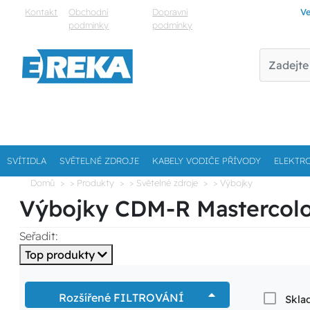
Kontakt
Obchodní
Dopravní
Ve
podmínky
podmínky
SVÍTIDLA
SVĚTELNÉ ZDROJE
KABELY VODIČE PŘÍVODY
ELEKTR
Domů
> Produkty
> Světelné zdroje
> Výbojky
Výbojky CDM-R Mastercolor
Seřadit:
Top produkty
Rozšířené FILTROVÁNÍ
Skla