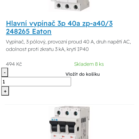
Hlavní vypínač 3p 40a zp-a40/3
248265 Eaton
Vypínač, 3 pólový, provozní proud 40 A, druh napětí AC,
odolnost proti zkratu 3 kA, krytí IP40
494 Kč
Skladem 8 ks
-
Vložit do košíku
+