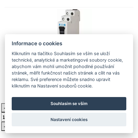
Informace o cookies
Kliknutím na tlačítko Souhlasím se vším se uloží
technické, analytické a marketingové soubory cookie,
Přepínač 1co i-0-ii z-s/wm 248345
abychom vám mohli umožnit pohodlné používání
Eaton
stránek, měřit funkčnost našich stránek a cílit na vás
reklamu. Své preference můžete snadno upravit
Přepínač 1přep kontakt, 16A
kliknutím na Nastavení souborů cookie.
525 Kč
Skladem 5 ks
Souhlasím se vším
-
Vložit do košíku
Nastavení cookies
+