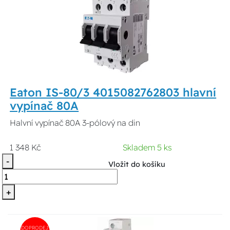
Eaton IS-80/3 4015082762803 hlavní
vypínač 80A
Halvní vypínač 80A 3-pólový na din
1 348 Kč
Skladem 5 ks
-
Vložit do košíku
+
DOPRODEJ