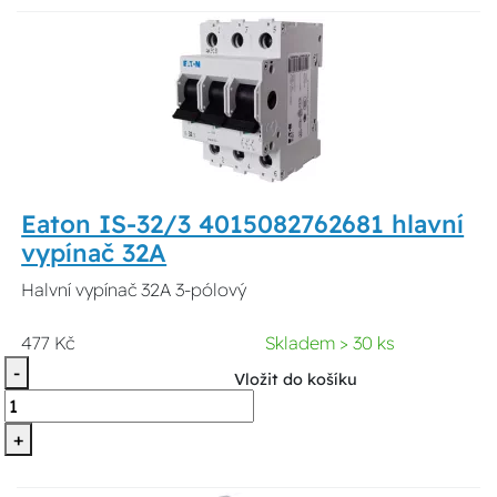
Eaton IS-32/3 4015082762681 hlavní
vypínač 32A
Halvní vypínač 32A 3-pólový
477 Kč
Skladem > 30 ks
-
Vložit do košíku
+