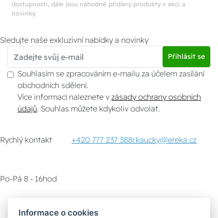
dostupnosti, dále jsou náhodně přidány produkty v akci a
novinky.
Sledujte naše exkluzivní nabídky a novinky
Přihlásit se
Souhlasím se zpracováním e-mailu za účelem zasílání
obchodních sdělení.
Více informací naleznete v
zásady ochrany osobních
údajů
. Souhlas můžete kdykoliv odvolat.
Rychlý kontakt
+420 777 237 388
r.kaucky@ereka.cz
Po-Pá 8 - 16hod
Zákaznický servis
Vyzvednutí zboží
Informace o cookies