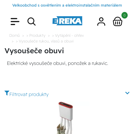
Velkoobchod s osvětlením a elektroinstalačním materiálem
0
Domů
> Produkty
> Vytápění - ohřev
> Vysoušeče rukou, vlasů a obuvi
Vysoušeče obuvi
Elektrické vysoušeče obuvi, ponožek a rukavic.
Filtrovat produkty