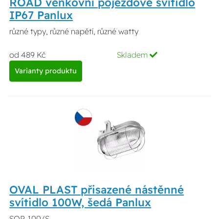
ROAD venkovní pojezdové svítidlo
IP67 Panlux
různé typy, různé napětí, různé watty
od 489 Kč
Skladem
Varianty produktu
OVAL PLAST přisazené nástěnné
svítidlo 100W, šedá Panlux
SOP-100/S