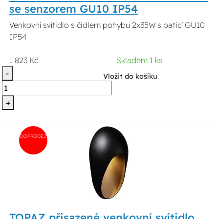
se senzorem GU10 IP54
Venkovní svítidlo s čidlem pohybu 2x35W s paticí GU10
IP54
1 823 Kč
Skladem 1 ks
-
Vložit do košíku
+
DOPRODEJ
TOPAZ přisazené venkovní svítidlo