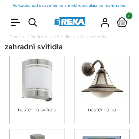
Velkoobchod s osvětlením a elektroinstalačním materiálem
0
Domů
> Produkty
> Svítidla
> Venkovní svítidla
zahradní svítidla
nástěnná svítidla
nástěnná na
výložníku