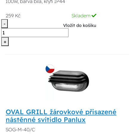
100W, barva bílá, krytí IP44
259 Kč
Skladem
-
Vložit do košíku
+
OVAL GRILL žárovkové přisazené
nástěnné svítidlo Panlux
SOG-M-40/C