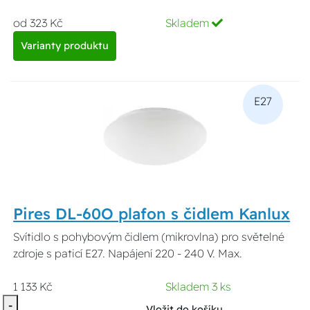
od 323 Kč
Skladem
Varianty produktu
E27
Pires DL-60O plafon s čidlem Kanlux
Svítidlo s pohybovým čidlem (mikrovlna) pro světelné
zdroje s paticí E27. Napájení 220 - 240 V. Max.
1 133 Kč
Skladem 3 ks
-
Vložit do košíku