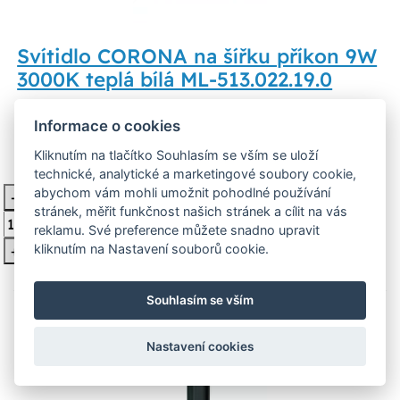
Svítidlo CORONA na šířku příkon 9W
3000K teplá bílá ML-513.022.19.0
LED nástěnné svítidlo fasádní CORONA H, na šířku,
Informace o cookies
exteriérové svítidlo, černé, příkon 9W, barva světl
Kliknutím na tlačítko Souhlasím se vším se uloží
1 656 Kč
Skladem 6 ks
technické, analytické a marketingové soubory cookie,
abychom vám mohli umožnit pohodlné používání
-
Vložit do košíku
stránek, měřit funkčnost našich stránek a cílit na vás
reklamu. Své preference můžete snadno upravit
kliknutím na Nastavení souborů cookie.
+
Souhlasím se vším
E27
Nastavení cookies