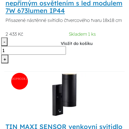
nepřímým osvětlením s led modulem
7W 673lumen IP44
Přisazené nástěnné svítidlo čtvercového tvaru 18x18 cm
2 433 Kč
Skladem 1 ks
-
Vložit do košíku
+
DOPRODEJ
TIN MAXI SENSOR venkovní svítidlo