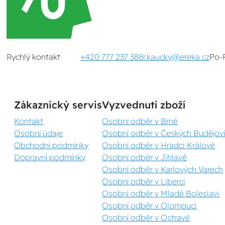
Rychlý kontakt
+420 777 237 388
r.kaucky@ereka.cz
Po-
Zákaznický servis
Vyzvednutí zboží
Kontakt
Osobní odběr v Brně
Osobní údaje
Osobní odběr v Českých Budějovi
Obchodní podmínky
Osobní odběr v Hradci Králové
Dopravní podmínky
Osobní odběr v Jihlavě
Osobní odběr v Karlových Varech
Osobní odběr v Liberci
Osobní odběr v Mladé Boleslavi
Osobní odběr v Olomouci
Osobní odběr v Ostravě