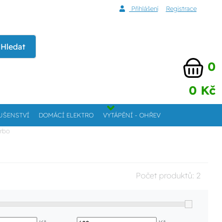
Přihlášení
Registrace
Hledat
0
0 Kč
UŠENSTVÍ
DOMÁCÍ ELEKTRO
VYTÁPĚNÍ - OHŘEV
Arbo
Počet produktů:
2