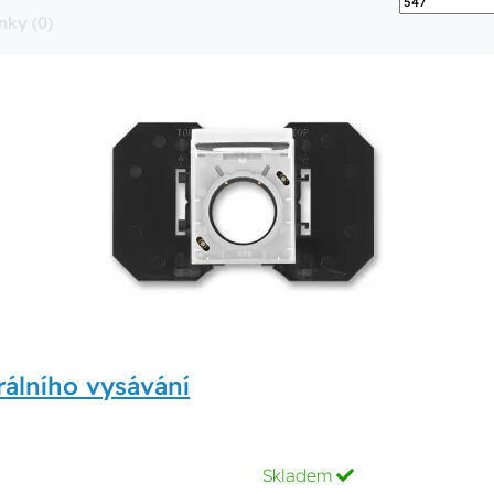
nky (0)
álního vysávání
Skladem