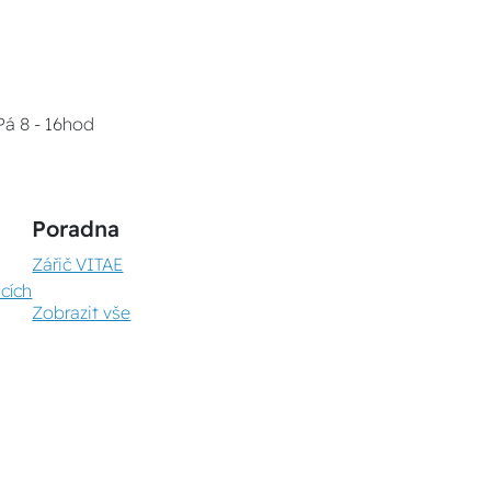
Pá 8 - 16hod
Poradna
Zářič VITAE
cích
Zobrazit vše