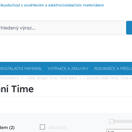
lkoobchod s osvětlením a elektroinstalačním materiálem
OINSTALAČNÍ MATERIÁL
VYPÍNAČE A ZÁSUVKY
ROZVADĚČE A PŘÍSL
troistalace
> ABB design Time, Time Arbo
> Zásuvky ABB Time, Time 
ání Time
dem (2)
Akce (0)