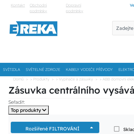
Kontakt
Obchodní
Dopravní
Ve
podmínky
podmínky
SVÍTIDLA
SVĚTELNÉ ZDROJE
KABELY VODIČE PŘÍVODY
ELEKTR
Domů
> Produkty
> Vypínače a zásuvky
> ABB domovní elek
Zásuvka centrálního vysáv
Seřadit:
Top produkty
Rozšířené FILTROVÁNÍ
Skla