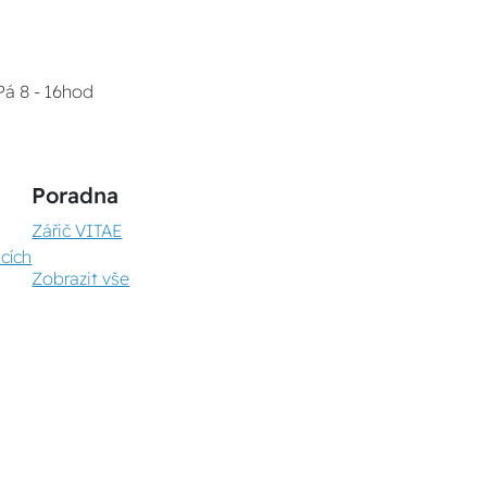
Pá 8 - 16hod
Poradna
Zářič VITAE
cích
Zobrazit vše