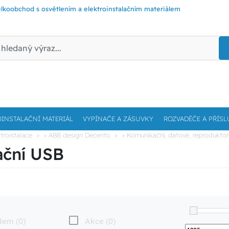
lkoobchod s osvětlením a elektroinstalačním materiálem
OINSTALAČNÍ MATERIÁL
VYPÍNAČE A ZÁSUVKY
ROZVADĚČE A PŘÍSL
troistalace
> ABB design Decento
> Komunikační, datové, reprodukt
ační USB
dem (0)
Akce (0)