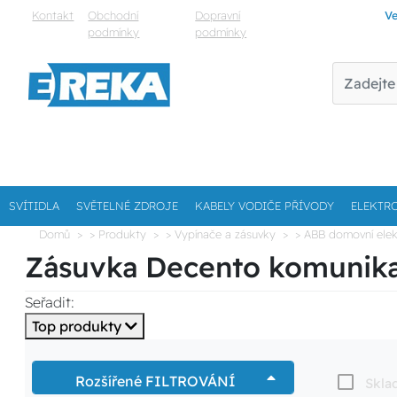
Kontakt
Obchodní
Dopravní
Ve
podmínky
podmínky
SVÍTIDLA
SVĚTELNÉ ZDROJE
KABELY VODIČE PŘÍVODY
ELEKTR
Domů
> Produkty
> Vypínače a zásuvky
> ABB domovní elek
Zásuvka Decento komunik
Seřadit:
Top produkty
Rozšířené FILTROVÁNÍ
Skla