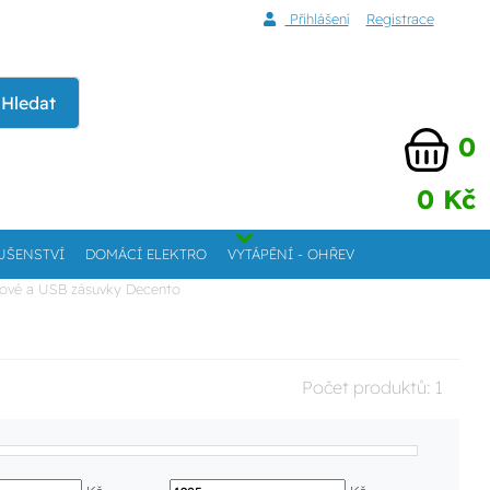
Přihlášení
Registrace
Hledat
0
0 Kč
UŠENSTVÍ
DOMÁCÍ ELEKTRO
VYTÁPĚNÍ - OHŘEV
orové a USB zásuvky Decento
Počet produktů:
1