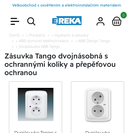
Velkoobchod s osvětlením a elektroinstalačním materiálem
0
Domů
> Produkty
> Vypínače a zásuvky
> ABB domovní elektroistalace
> ABB Design Tango
> Dvojzásuvka ABB Tango
Zásuvka Tango dvojnásobná s
ochrannými kolíky a přepěťovou
ochranou
Dvojásuvka Tango s
Dvojásuvka