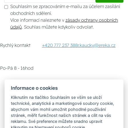
Souhlasím se zpracováním e-mailu za účelem zasílání
obchodních sdělení.
Více informací naleznete v
zásady ochrany osobních
údajů
. Souhlas můžete kdykoliv odvolat.
Rychlý kontakt
+420 777 237 388
r.kaucky@ereka.cz
Po-Pá 8 - 16hod
Zákaznický servis
Vyzvednutí zboží
Informace o cookies
Kliknutím na tlačítko Souhlasím se vším se uloží
Poradna
technické, analytické a marketingové soubory cookie,
abychom vám mohli umožnit pohodlné používání
stránek, měřit funkčnost našich stránek a cílit na vás
Možnosti dopravy
reklamu. Své preference můžete snadno upravit
kliknutím na Nastavení souborů cookie.