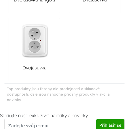
přepěťovou
pootočená Tango s
ochranou s
přepěťovou
optickou signalizací
ochranou s
poruchy
akustickou
signalizací poruchy
Dvojásuvka
pootočená Tango s
přepěťovou
ochranou s
Top produkty jsou řazeny dle prodejnosti a skladové
dostupnosti, dále jsou náhodně přidány produkty v akci a
optickou signalizací
novinky.
poruchy
Sledujte naše exkluzivní nabídky a novinky
Přihlásit se