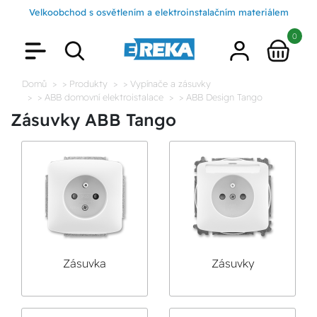
Velkoobchod s osvětlením a elektroinstalačním materiálem
0
Domů
> Produkty
> Vypínače a zásuvky
> ABB domovní elektroistalace
> ABB Design Tango
Zásuvky ABB Tango
Zásuvka
Zásuvky
jednonásobná
jednonásobné s
popisovým polem