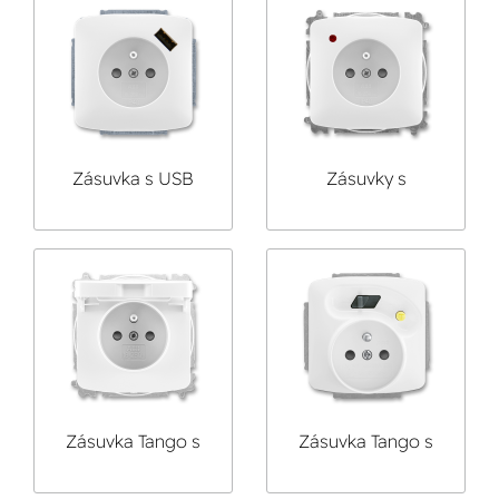
Zásuvka s USB
Zásuvky s
nabíjením
přepěťovou
ochranou
Zásuvka Tango s
Zásuvka Tango s
ochranným kolíkem,
vestavěným
s clonkami a s
proudovým