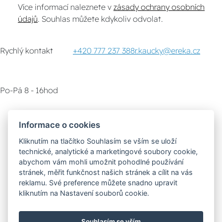
Více informací naleznete v
zásady ochrany osobních
údajů
. Souhlas můžete kdykoliv odvolat.
Rychlý kontakt
+420 777 237 388
r.kaucky@ereka.cz
Po-Pá 8 - 16hod
Zákaznický servis
Vyzvednutí zboží
Informace o cookies
Kliknutím na tlačítko Souhlasím se vším se uloží
Poradna
technické, analytické a marketingové soubory cookie,
abychom vám mohli umožnit pohodlné používání
stránek, měřit funkčnost našich stránek a cílit na vás
Možnosti dopravy
reklamu. Své preference můžete snadno upravit
kliknutím na Nastavení souborů cookie.
Bezpečná a rychlá platba
Souhlasím se vším