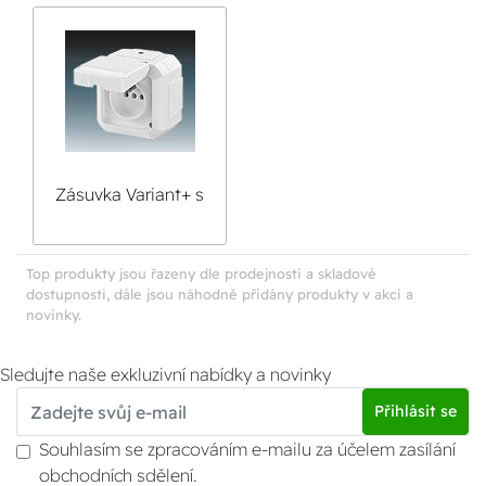
průběžnou montáž
Zásuvka Variant+ s
kolíkem,s víčkem,s
popisovým
polem,pro
Top produkty jsou řazeny dle prodejnosti a skladové
dostupnosti, dále jsou náhodně přidány produkty v akci a
průběžnou montáž
novinky.
Sledujte naše exkluzivní nabídky a novinky
Přihlásit se
Souhlasím se zpracováním e-mailu za účelem zasílání
obchodních sdělení.