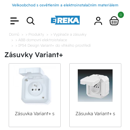
Velkoobchod s osvětlením a elektroinstalačním materiálem
0
Domů
> Produkty
> Vypínače a zásuvky
> ABB domovní elektroistalace
> IP54 Design Variant+ do vlhkého prostředí
Zásuvky Variant+
Zásuvka Variant+ s
Zásuvka Variant+ s
ochranným kolíkem,
ochranným kolíkem,
s víčkem
s víčkem, pro