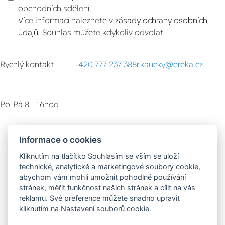
obchodních sdělení.
Více informací naleznete v
zásady ochrany osobních
údajů
. Souhlas můžete kdykoliv odvolat.
Rychlý kontakt
+420 777 237 388
r.kaucky@ereka.cz
Po-Pá 8 - 16hod
Zákaznický servis
Vyzvednutí zboží
Informace o cookies
Kliknutím na tlačítko Souhlasím se vším se uloží
Poradna
technické, analytické a marketingové soubory cookie,
abychom vám mohli umožnit pohodlné používání
stránek, měřit funkčnost našich stránek a cílit na vás
Možnosti dopravy
reklamu. Své preference můžete snadno upravit
kliknutím na Nastavení souborů cookie.