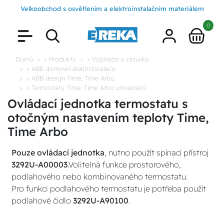
Velkoobchod s osvětlením a elektroinstalačním materiálem
0
Domů
> Produkty
> Vypínače a zásuvky
> ABB domovní elektroistalace
> ABB design Time, Time Arbo
> Termostaty Time, Time Arbo univerzální
Ovládací jednotka termostatu s
otočným nastavením teploty Time,
Time Arbo
Pouze ovládací jednotka
, nutno použít spínací přístroj
3292U-A00003
.Volitelná funkce prostorového,
podlahového nebo kombinovaného termostatu.
Pro funkci podlahového termostatu je potřeba použít
podlahové čidlo
3292U-A90100
.