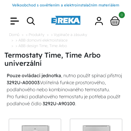
Velkoobchod s osvětlením a elektroinstalačním materiálem
0
Domů
> Produkty
> Vypínače a zásuvky
> ABB domovní elektroistalace
> ABB design Time, Time Arbo
Termostaty Time, Time Arbo
univerzální
Pouze ovládací jednotka
, nutno použít spínací přístroj
3292U-A00003
.Volitelná funkce prostorového,
podlahového nebo kombinovaného termostatu.
Pro funkci podlahového termostatu je potřeba použít
podlahové čidlo
3292U-A90100
.