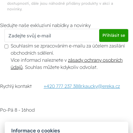
dostupnosti, dále jsou náhodně přidány produkty v akci a
novinky.
Sledujte naše exkluzivní nabídky a novinky
Přihlásit se
Souhlasím se zpracováním e-mailu za účelem zasílání
obchodních sdělení.
Více informací naleznete v
zásady ochrany osobních
údajů
. Souhlas můžete kdykoliv odvolat.
Rychlý kontakt
+420 777 237 388
r.kaucky@ereka.cz
Po-Pá 8 - 16hod
Zákaznický servis
Vyzvednutí zboží
Informace o cookies