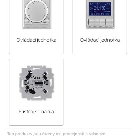
Ovládací jednotka
Ovládací jednotka
termostatu s
termostatu
otočným
programovatelného
nastavením teploty
Time, Time Arbo
Time, Time Arbo
Přístroj spínací a
podlahové čidlo
pro termostaty
Time
Top produkty jsou řazeny dle prodejnosti a skladové