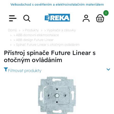
Velkoobchod s osvětlením a elektroinstalačním materiálem
0
Domů
> Produkty
> Vypínače a zásuvky
> ABB domovní elektroistalace
> ABB design Future Linear
> Spínač Future Linear s otočným ovládáním
Přístroj spínače Future Linear s
otočným ovládáním
Filtrovat produkty