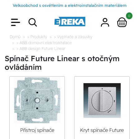
Velkoobchod s osvětlením a elektroinstalačním materiálem
0
Domů
> Produkty
> Vypínače a zásuvky
> ABB domovní elektroistalace
> ABB design Future Linear
Spínač Future Linear s otočným
ovládáním
Přístroj spínače
Kryt spínače Future
Future Linear s
Linear s otočným