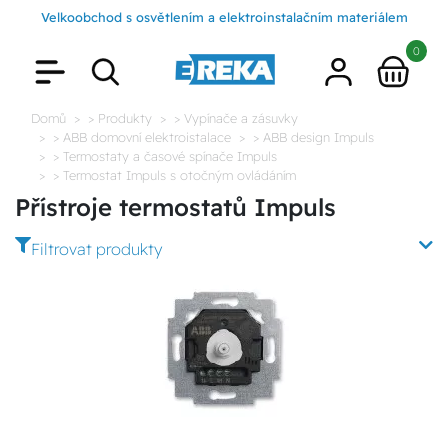
Velkoobchod s osvětlením a elektroinstalačním materiálem
0
Domů
> Produkty
> Vypínače a zásuvky
> ABB domovní elektroistalace
> ABB design Impuls
> Termostaty a časové spínače Impuls
> Termostat Impuls s otočným ovládáním
Přístroje termostatů Impuls
Filtrovat produkty