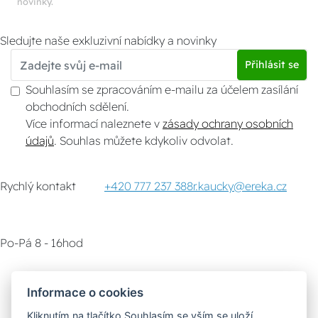
novinky.
Sledujte naše exkluzivní nabídky a novinky
Přihlásit se
Souhlasím se zpracováním e-mailu za účelem zasílání
obchodních sdělení.
Více informací naleznete v
zásady ochrany osobních
údajů
. Souhlas můžete kdykoliv odvolat.
Rychlý kontakt
+420 777 237 388
r.kaucky@ereka.cz
Po-Pá 8 - 16hod
Zákaznický servis
Vyzvednutí zboží
Informace o cookies
Kliknutím na tlačítko Souhlasím se vším se uloží