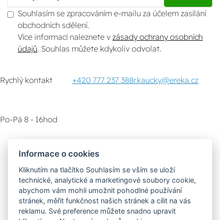
Souhlasím se zpracováním e-mailu za účelem zasílání
obchodních sdělení.
Více informací naleznete v
zásady ochrany osobních
údajů
. Souhlas můžete kdykoliv odvolat.
Rychlý kontakt
+420 777 237 388
r.kaucky@ereka.cz
Po-Pá 8 - 16hod
Zákaznický servis
Vyzvednutí zboží
Informace o cookies
Kliknutím na tlačítko Souhlasím se vším se uloží
Poradna
technické, analytické a marketingové soubory cookie,
abychom vám mohli umožnit pohodlné používání
stránek, měřit funkčnost našich stránek a cílit na vás
Možnosti dopravy
reklamu. Své preference můžete snadno upravit