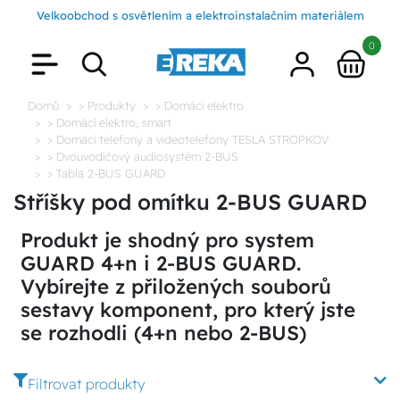
Velkoobchod s osvětlením a elektroinstalačním materiálem
0
Domů
> Produkty
> Domácí elektro
> Domácí elektro, smart
> Domácí telefony a videotelefony TESLA STROPKOV
> Dvouvodičový audiosystém 2-BUS
> Tabla 2-BUS GUARD
Stříšky pod omítku 2-BUS GUARD
Produkt je shodný pro system
GUARD 4+n i 2-BUS GUARD.
Vybírejte z přiložených souborů
sestavy komponent, pro který jste
se rozhodli (4+n nebo 2-BUS)
Filtrovat produkty