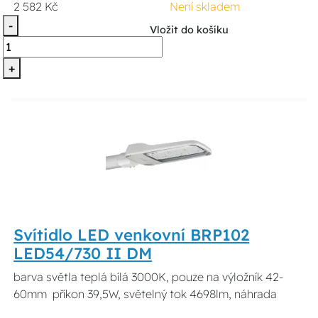
2 582 Kč
Není skladem
-
Vložit do košíku
+
Svítidlo LED venkovní BRP102
LED54/730 II DM
barva světla teplá bílá 3000K, pouze na výložník 42-
60mm příkon 39,5W, světelný tok 4698lm, náhrada