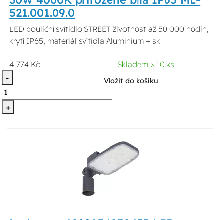
30W 4000K přirozeně bílá IP65 ML-
521.001.09.0
LED pouliční svítidlo STREET, životnost až 50 000 hodin,
krytí IP65, materiál svítidla Aluminium + sk
4 774 Kč
Skladem > 10 ks
-
Vložit do košíku
+