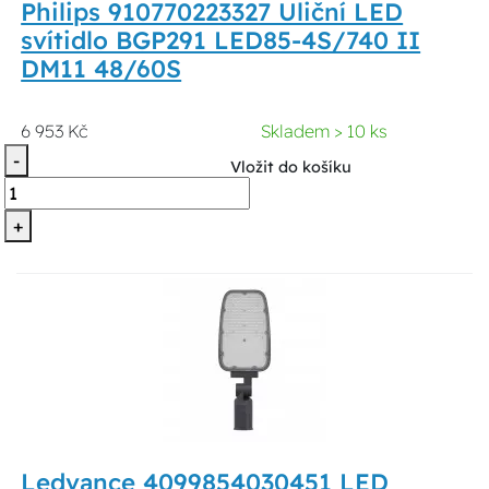
Philips 910770223327 Uliční LED
svítidlo BGP291 LED85-4S/740 II
DM11 48/60S
6 953 Kč
Skladem > 10 ks
-
Vložit do košíku
+
Ledvance 4099854030451 LED