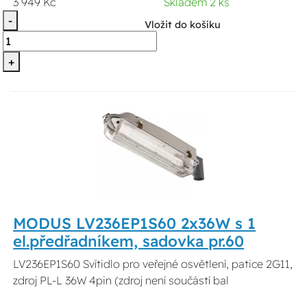
3 949 Kč
Skladem 2 ks
-
Vložit do košíku
+
MODUS LV236EP1S60 2x36W s 1
el.předřadníkem, sadovka pr.60
LV236EP1S60 Svítidlo pro veřejné osvětlení, patice 2G11,
zdroj PL-L 36W 4pin (zdroj není součástí bal