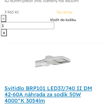
42-60mm příkon 39W, světelný tok 4600lm
3 965 Kč
Na dotaz
-
Vložit do košíku
+
Svítidlo BRP101 LED37/740 II DM
42-60A náhrada za sodík 50W
4000°K 3054lm