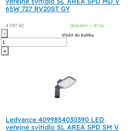
veřejné svítidlo SL AREA SPD MD V
65W 727 RV20ST GY
4 097 Kč
Skladem > 30 ks
-
Vložit do košíku
+
Ledvance 4099854030390 LED
veřejné svítidlo SL AREA SPD SM V