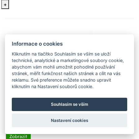
+
Informace o cookies
Kliknutím na tlačítko Souhlasím se vším se uloží
technické, analytické a marketingové soubory cookie,
abychom vám mohli umožnit pohodlné používání
stránek, měřit funkčnost našich stránek a cílit na vás
MODUS LVN136REPV60 1x36W
reklamu. Své preference můžete snadno upravit
el.předřadník, výložník pr.60, nízký
kliknutím na Nastavení souborů cookie.
kryt
LVN136REPV60 Uliční svítido s nízkým krytem, patice
Souhlasím se vším
2G11, zdroj PL-L 36W 4pin (zdroj není součástí ba
Nastavení cookies
2 401 Kč
Na dotaz 1 ks
Zobrazit