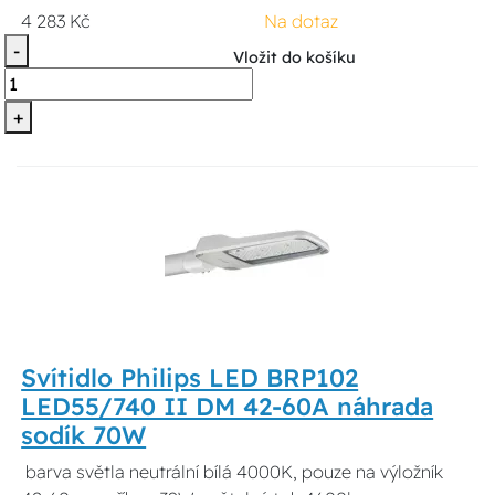
4 283 Kč
Na dotaz
-
Vložit do košíku
+
Svítidlo Philips LED BRP102
LED55/740 II DM 42-60A náhrada
sodík 70W
barva světla neutrální bílá 4000K, pouze na výložník