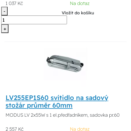
1 037 Kč
Na dotaz
-
Vložit do košíku
+
LV255EP1S60 svítidlo na sadový
stožár průměr 60mm
MODUS LV 2x55W s 1 el.předřadníkem, sadovka pr.60
2 557 Kč
Na dotaz