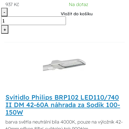
937 Kč
Na dotaz
-
Vložit do košíku
+
Svítidlo Philips BRP102 LED110/740
II DM 42-60A náhrada za Sodík 100-
150W
barva světla neutrální bíla 4000K, pouze na výložník 42-
60mm příkon 83W, světelný tok 9006lm