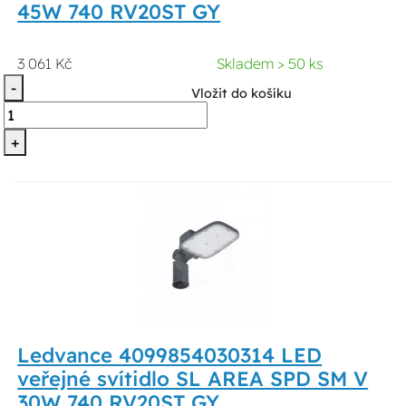
45W 740 RV20ST GY
3 061 Kč
Skladem > 50 ks
-
Vložit do košíku
+
Ledvance 4099854030314 LED
veřejné svítidlo SL AREA SPD SM V
30W 740 RV20ST GY