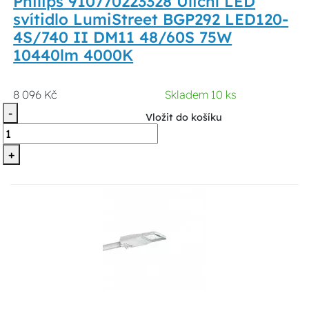
Philips 910770223328 Uliční LED
svítidlo LumiStreet BGP292 LED120-
4S/740 II DM11 48/60S 75W
10440lm 4000K
8 096 Kč
Skladem 10 ks
-
Vložit do košíku
+